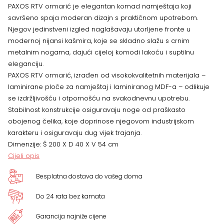
PAXOS RTV ormarić je elegantan komad namještaja koji
savršeno spaja moderan dizajn s praktičnom upotrebom.
Njegov jedinstveni izgled naglašavaju utorljene fronte u
modernoj nijansi kašmira, koje se skladno slažu s crnim
metalnim nogama, dajući cijeloj komodi lakoću i suptilnu
eleganciju.
PAXOS RTV ormarić, izrađen od visokokvalitetnih materijala –
laminirane ploče za namještaj i laminiranog MDF-a – odlikuje
se izdržljivošću i otpornošću na svakodnevnu upotrebu.
Stabilnost konstrukcije osiguravaju noge od praškasto
obojenog čelika, koje doprinose njegovom industrijskom
karakteru i osiguravaju dug vijek trajanja.
Dimenzije: Š 200 X D 40 X V 54 cm
Cijeli opis
Besplatna dostava do vašeg doma
Do 24 rata bez kamata
Garancija najniže cijene