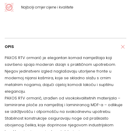
Najbolji omjer cijene i kvalitete
OPIS
PAXOS RTV ormarić je elegantan komad namještaja koji
savršeno spaja moderan dizajn s praktičnom upotrebom.
Njegov jedinstveni izgled naglašavaju utorljene fronte u
modernoj nijansi kašmira, koje se skladno slažu s crnim
metalnim nogama, dajući cijeloj komodi lakoću i suptilnu
eleganciju.
PAXOS RTV ormarić, izrađen od visokokvalitetnih materijala –
laminirane ploče za namještaj i laminiranog MDF-a – odlikuje
se izdržljivošću i otpornošću na svakodnevnu upotrebu.
Stabilnost konstrukcije osiguravaju noge od praškasto
obojenog čelika, koje doprinose njegovom industrijskom