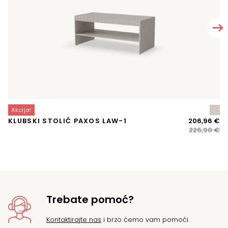
Akcija!
A
Iz
Tr
KLUBSKI STOLIĆ PAXOS LAW-1
206,96
€
V
ci
ci
226,90
€
bi
je:
je:
20
22
Trebate pomoć?
Kontaktirajte nas
i brzo ćemo vam pomoći.