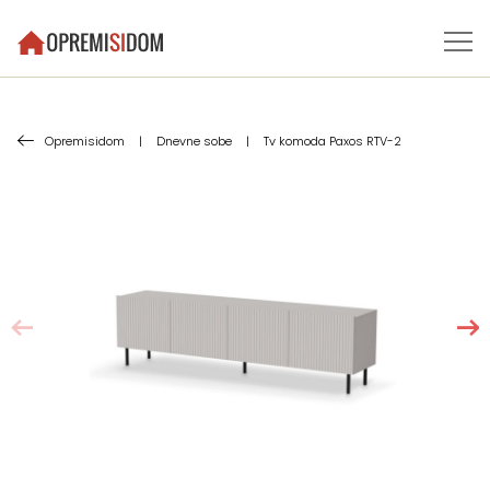
Opremisidom
|
Dnevne sobe
|
Tv komoda Paxos RTV-2