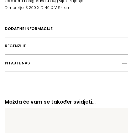
karakteru i osiguravaju dug vijek trajanja.
Dimenzije: Š 200 X D 40 X V 54 cm
DODATNE INFORMACIJE
RECENZIJE
PITAJTE NAS
Možda će vam se također svidjeti…