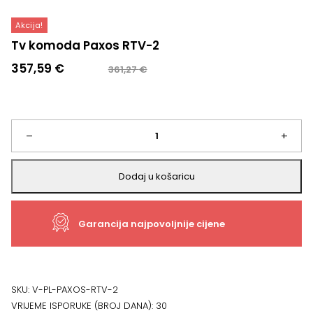
Akcija!
Tv komoda Paxos RTV-2
Izvorna
Trenutna
357,59
€
361,27
€
cijena
cijena
bila
je:
je:
357,59 €.
361,27 €.
Tv
–
+
komoda
Dodaj u košaricu
Paxos
Garancija najpovoljnije cijene
RTV-
2
količina
SKU:
V-PL-PAXOS-RTV-2
VRIJEME ISPORUKE (BROJ DANA):
30