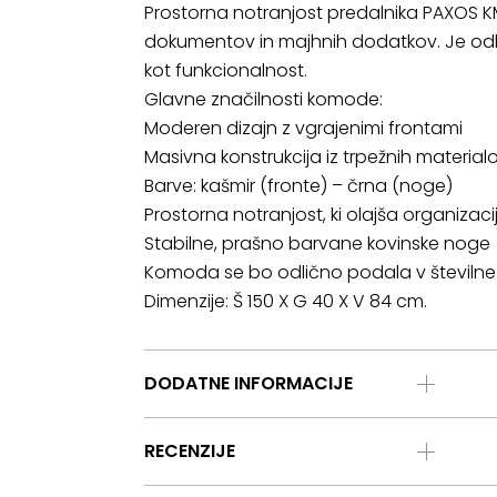
Prostorna notranjost predalnika PAXOS K
dokumentov in majhnih dodatkov. Je odlič
kot funkcionalnost.
Glavne značilnosti komode:
Moderen dizajn z vgrajenimi frontami
Masivna konstrukcija iz trpežnih material
Barve: kašmir (fronte) – črna (noge)
Prostorna notranjost, ki olajša organizaci
Stabilne, prašno barvane kovinske noge
Komoda se bo odlično podala v številne 
Dimenzije: Š 150 X G 40 X V 84 cm.
DODATNE INFORMACIJE
RECENZIJE