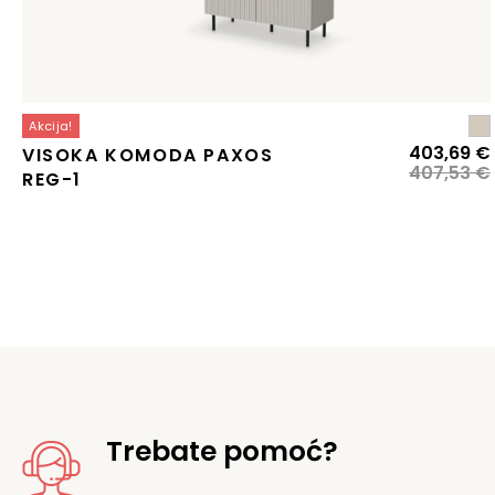
Akcija!
403,69
€
VISOKA KOMODA PAXOS
407,53
€
REG-1
j
j
Trebate pomoć?