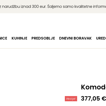
r uz narudžbu iznad 300 eur. Šaljemo samo kvalitetne infor
ICE
KUHINJE
PREDSOBLJE
DNEVNI BORAVAK
URED
Komoda
Izvorna
Trenutn
377,05
Akcija!
cijena
cijena