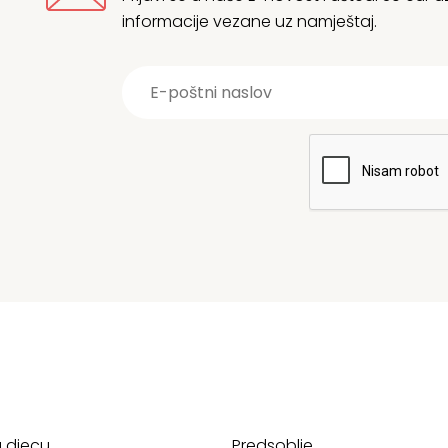
informacije vezane uz namještaj.
a djecu
Predsoblje