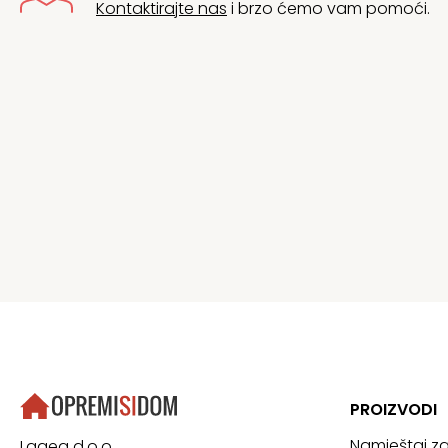
Kontaktirajte nas
i brzo ćemo vam pomoći.
PROIZVODI
Namještaj z
Lagea d.o.o.