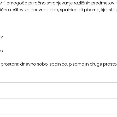
M-1 omogoča priročno shranjevanje različnih predmetov –
na rešitev za dnevno sobo, spalnico ali pisarno, kjer st
ov
jo
prostore: dnevno sobo, spalnico, pisarno in druge prosto