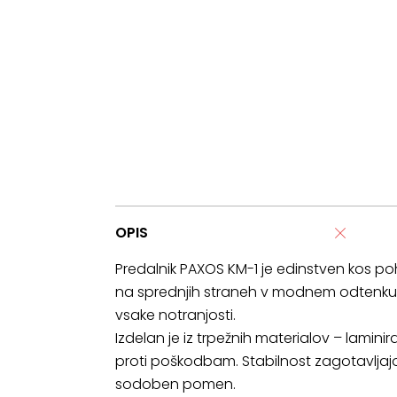
OPIS
Predalnik PAXOS KM-1 je edinstven kos pohi
na sprednjih straneh v modnem odtenku k
vsake notranjosti.
Izdelan je iz trpežnih materialov – lamin
proti poškodbam. Stabilnost zagotavljajo 
sodoben pomen.