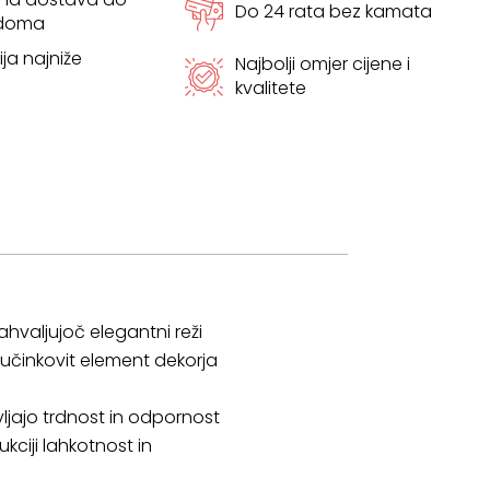
Do 24 rata bez kamata
 doma
ja najniže
Najbolji omjer cijene i
kvalitete
ahvaljujoč elegantni reži
učinkovit element dekorja
vljajo trdnost in odpornost
kciji lahkotnost in