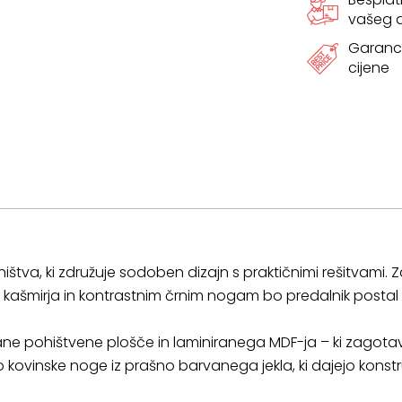
vašeg
Garanci
cijene
štva, ki združuje sodoben dizajn s praktičnimi rešitvami. Z
ašmirja in kontrastnim črnim nogam bo predalnik postal 
irane pohištvene plošče in laminiranega MDF-ja – ki zagota
kovinske noge iz prašno barvanega jekla, ki dajejo konstru