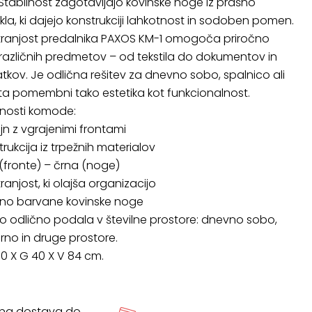
tabilnost zagotavljajo kovinske noge iz prašno
la, ki dajejo konstrukciji lahkotnost in sodoben pomen.
tranjost predalnika PAXOS KM-1 omogoča priročno
različnih predmetov – od tekstila do dokumentov in
kov. Je odlična rešitev za dnevno sobo, spalnico ali
 sta pomembni tako estetika kot funkcionalnost.
lnosti komode:
n z vgrajenimi frontami
rukcija iz trpežnih materialov
 (fronte) – črna (noge)
anjost, ki olajša organizacijo
ašno barvane kovinske noge
 odlično podala v številne prostore: dnevno sobo,
arno in druge prostore.
50 X G 40 X V 84 cm.
tna dostava do