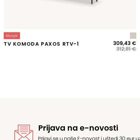
Akcija!
Izvorna
Trenutna
I
T
309,43
€
TV KOMODA PAXOS RTV-1
cijena
cijena
c
c
312,81
€
bila
e:
b
je
e:
403,69 €.
je
3
407,53 €.
3
Prijava na e-novosti
Prijavi se u naše E-novost i uštedi 30 eur