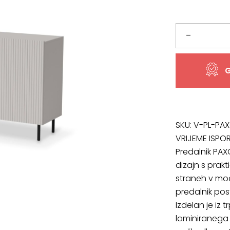
bila
je:
je:
377,05 €
Komoda
–
381,10 €.
Paxos
G
KM-
1
količina
SKU:
V-PL-PA
VRIJEME ISPO
Predalnik PAX
dizajn s prakt
straneh v mo
predalnik pos
Izdelan je iz 
laminiranega 