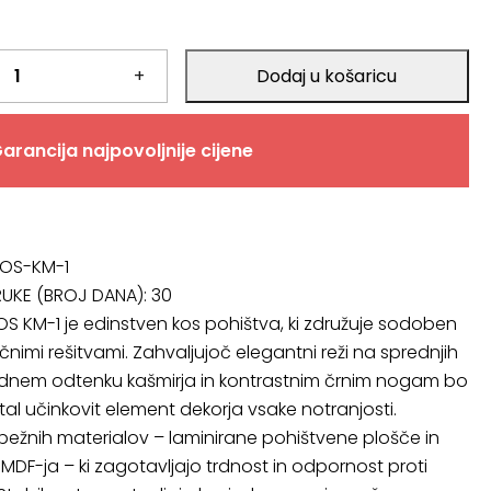
.
+
Dodaj u košaricu
arancija najpovoljnije cijene
XOS-KM-1
RUKE (BROJ DANA):
30
OS KM-1 je edinstven kos pohištva, ki združuje sodoben
ičnimi rešitvami. Zahvaljujoč elegantni reži na sprednjih
dnem odtenku kašmirja in kontrastnim črnim nogam bo
tal učinkovit element dekorja vsake notranjosti.
trpežnih materialov – laminirane pohištvene plošče in
MDF-ja – ki zagotavljajo trdnost in odpornost proti