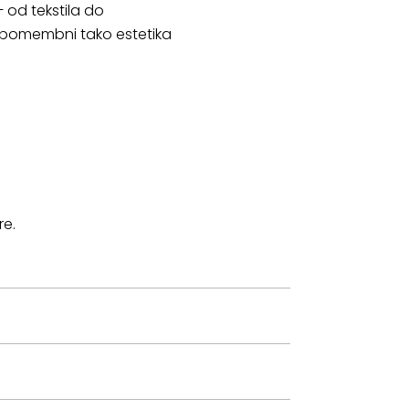
 od tekstila do
a pomembni tako estetika
re.