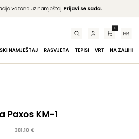
macije vezane uz namještaj.
Prijavi se sada.
0
HR
SKI NAMJEŠTAJ
RASVJETA
TEPISI
VRT
NA ZALIHI
 Paxos KM-1
a
€
381,10
€