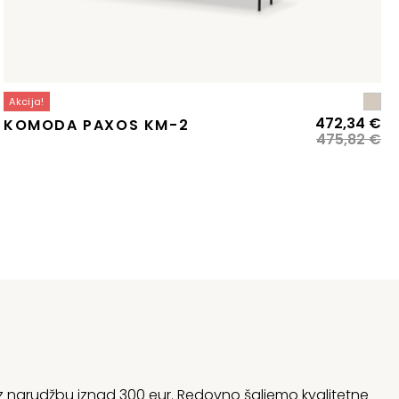
Akcija!
zvorna
renutna
Iz
Tr
472,34
€
KOMODA PAXOS KM-2
ijena
ijena
ci
ci
475,82
€
ila
:
bi
je:
:
09,43 €.
je:
47
12,81 €.
47
 uz narudžbu iznad 300 eur. Redovno šaljemo kvalitetne