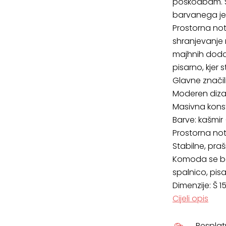
poškodbam. S
barvanega jek
Prostorna no
shranjevanje 
majhnih dodat
pisarno, kjer
Glavne znači
Moderen dizaj
Masivna konst
Barve: kašmir
Prostorna notr
Stabilne, pr
Komoda se bo
spalnico, pis
Dimenzije: Š 1
Cijeli opis
Bespla