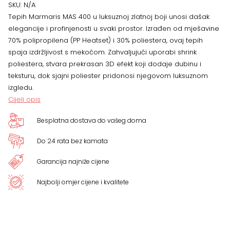
gold,
SKU:
N/A
Tepih Marmaris MAS 400 u luksuznoj zlatnoj boji unosi dašak
više
elegancije i profinjenosti u svaki prostor. Izrađen od mješavine
70% polipropilena (PP Heatset) i 30% poliestera, ovaj tepih
dimenzija
spaja izdržljivost s mekoćom. Zahvaljujući uporabi shrink
poliestera, stvara prekrasan 3D efekt koji dodaje dubinu i
količina
teksturu, dok sjajni poliester pridonosi njegovom luksuznom
izgledu.
Cijeli opis
Besplatna dostava do vašeg doma
Do 24 rata bez kamata
Garancija najniže cijene
Najbolji omjer cijene i kvalitete