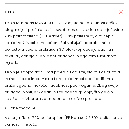
OPIS
Tepih Marmaris MAS 400 u luksuznoj zlatnoj boji unosi dašak
elegancije i profinjenosti u svaki prostor. Izrađen od mješavine
70% polipropilena (PP Heatset) i 30% poliestera, ovaj tepih
spaja izdržljivost s mekoćom. Zahvaljujući uporabi shrink
poliestera, stvara prekrasan 3D efekt koji dodaje dubinu i
teksturu, dok sjajni poliester pridonosi njegovom luksuznom
izgledu.
Tepih je strojno tkan i ima poleđinu od jute, što mu osigurava
trajnost i stabilnost. Visina flora, koja iznosi otprilike 15 mm,
pruža ugodnu mekoću i udobnost pod nogama. Zbog svoje
prilagodljivosti, prikladan je i za podno grijanje, što ga čini
savršenim izborom za moderne i klasične prostore.
Ključne značajke:
Materijal flora: 70% polipropilen (PP Heatset) / 30% poliester za
trajnost i mekoću