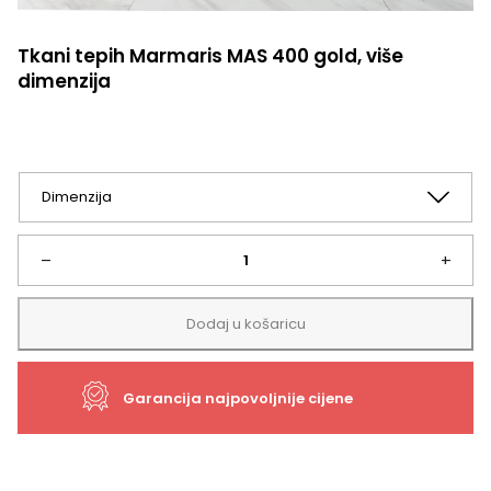
Tkani tepih Marmaris MAS 400 gold, više
dimenzija
Tkani
–
+
tepih
Dodaj u košaricu
Marmaris
Garancija najpovoljnije cijene
MAS
400