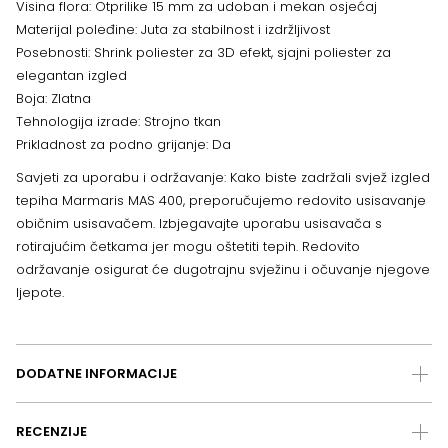
Visina flora: Otprilike 15 mm za udoban i mekan osjećaj
Materijal poleđine: Juta za stabilnost i izdržljivost
Posebnosti: Shrink poliester za 3D efekt, sjajni poliester za
elegantan izgled
Boja: Zlatna
Tehnologija izrade: Strojno tkan
Prikladnost za podno grijanje: Da
Savjeti za uporabu i održavanje: Kako biste zadržali svjež izgled
tepiha Marmaris MAS 400, preporučujemo redovito usisavanje
običnim usisavačem. Izbjegavajte uporabu usisavača s
rotirajućim četkama jer mogu oštetiti tepih. Redovito
održavanje osigurat će dugotrajnu svježinu i očuvanje njegove
ljepote.
DODATNE INFORMACIJE
RECENZIJE