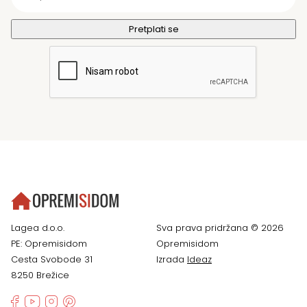
Lagea d.o.o.
Sva prava pridržana © 2026
PE: Opremisidom
Opremisidom
Cesta Svobode 31
Izrada
Ideaz
8250 Brežice