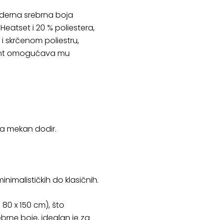
moderna srebrna boja
eatset i 20 % poliestera,
i skrčenom poliestru,
lament omogućava mu
za mekan dodir.
nimalističkih do klasičnih.
 80 x 150 cm), što
rne boje, idealan je za