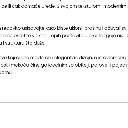
e ili čak domaće urede. S svojom teksturom i modernim i
redovito usisavajte kako biste uklonili prašinu i očuvali svje
da ne oštetite vlakna. Tepih postavite u prostor gdje nije 
 i strukturu što duže.
 za sve koji cijene moderan i elegantan dizajn, a istovremeno
t i mekoća čine ga idealnim za obitelji, parove ili pojedinc
 domu.