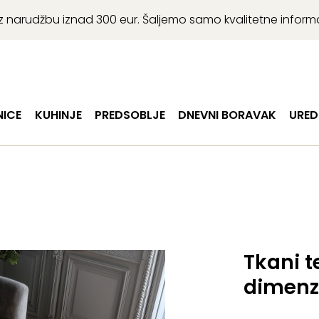
r uz narudžbu iznad 300 eur. Šaljemo samo kvalitetne infor
ICE
KUHINJE
PREDSOBLJE
DNEVNI BORAVAK
URED
Tkani te
dimenz