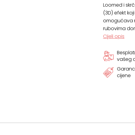
Loomed i skrč
količina
(3D) efekt koj
omogućava mu
rubovima don
Cijeli opis
Bespla
vašeg
Garanci
cijene