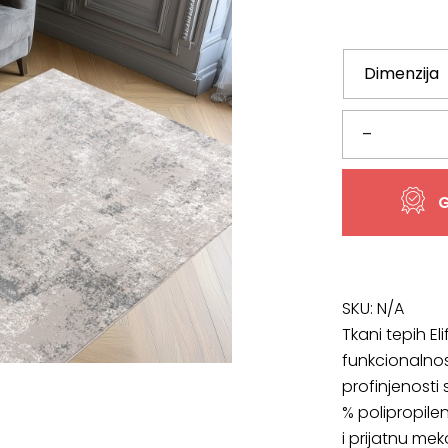
Tkani
–
tepih
G
Elif
ELI
407
SKU:
N/A
Tkani tepih El
silver,
funkcionalno
profinjenosti
više
% polipropile
dimenzija
i prijatnu me