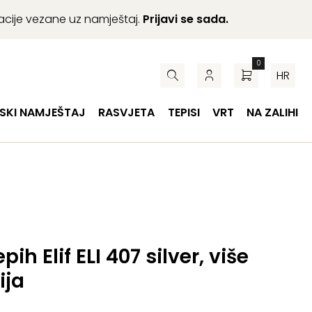
macije vezane uz namještaj.
Prijavi se sada.
0
HR
SKI NAMJEŠTAJ
RASVJETA
TEPISI
VRT
NA ZALIHI
pih Elif ELI 407 silver, više
ija