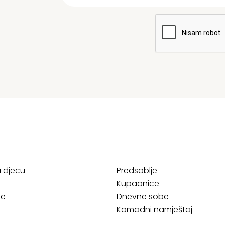
a djecu
Predsoblje
Kupaonice
ce
Dnevne sobe
Komadni namještaj