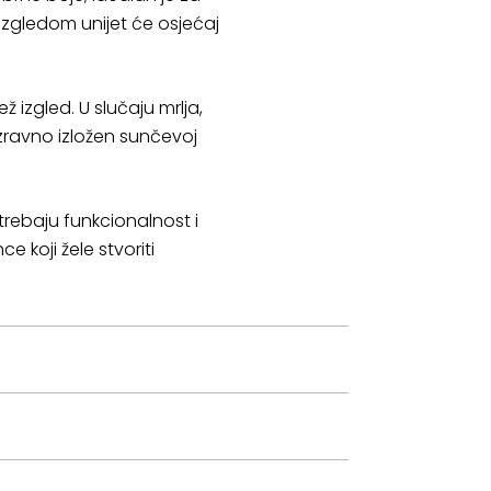
zgledom unijet će osjećaj
ž izgled. U slučaju mrlja,
izravno izložen sunčevoj
 trebaju funkcionalnost i
e koji žele stvoriti