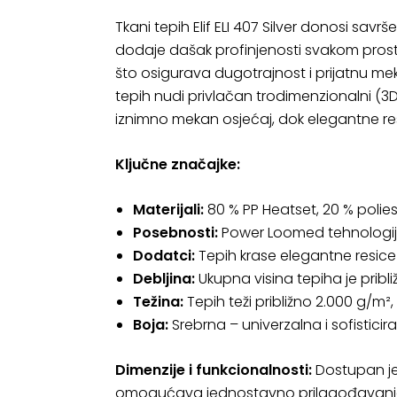
Tkani tepih Elif ELI 407 Silver donosi sa
dodaje dašak profinjenosti svakom prostor
što osigurava dugotrajnost i prijatnu m
tepih nudi privlačan trodimenzionalni (3
iznimno mekan osjećaj, dok elegantne r
Ključne značajke:
Materijali:
80 % PP Heatset, 20 % polies
Posebnosti:
Power Loomed tehnologija
Dodatci:
Tepih krase elegantne resice 
Debljina:
Ukupna visina tepiha je prib
Težina:
Tepih teži približno 2.000 g/m², 
Boja:
Srebrna – univerzalna i sofisticir
Dimenzije i funkcionalnosti:
Dostupan je 
omogućava jednostavno prilagođavanje p