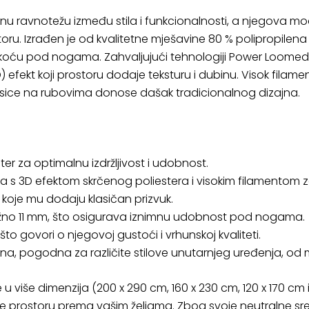
vršenu ravnotežu između stila i funkcionalnosti, a njegova 
u. Izrađen je od kvalitetne mješavine 80 % polipropilena H
ekoću pod nogama. Zahvaljujući tehnologiji Power Loomed 
D) efekt koji prostoru dodaje teksturu i dubinu. Visok fi
esice na rubovima donose dašak tradicionalnog dizajna.
ter za optimalnu izdržljivost i udobnost.
 s 3D efektom skrčenog poliestera i visokim filamentom 
koje mu dodaju klasičan prizvuk.
ližno 11 mm, što osigurava iznimnu udobnost pod nogama.
što govori o njegovoj gustoći i vrhunskoj kvaliteti.
ana, pogodna za različite stilove unutarnjeg uređenja, od mi
u više dimenzija (200 x 290 cm, 160 x 230 cm, 120 x 170 cm i
rostoru prema vašim željama. Zbog svoje neutralne sreb