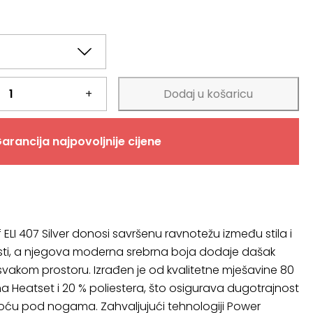
+
Dodaj u košaricu
arancija najpovoljnije cijene
if ELI 407 Silver donosi savršenu ravnotežu između stila i
sti, a njegova moderna srebrna boja dodaje dašak
 svakom prostoru. Izrađen je od kvalitetne mješavine 80
na Heatset i 20 % poliestera, što osigurava dugotrajnost
koću pod nogama. Zahvaljujući tehnologiji Power