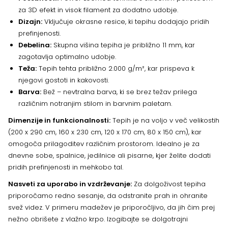
za 3D efekt in visok filament za dodatno udobje.
Dizajn:
Vključuje okrasne resice, ki tepihu dodajajo pridih
prefinjenosti.
Debelina:
Skupna višina tepiha je približno 11 mm, kar
zagotavlja optimalno udobje.
Teža:
Tepih tehta približno 2.000 g/m², kar prispeva k
njegovi gostoti in kakovosti.
Barva:
Bež – nevtralna barva, ki se brez težav prilega
različnim notranjim stilom in barvnim paletam.
Dimenzije in funkcionalnosti:
Tepih je na voljo v več velikostih
(200 x 290 cm, 160 x 230 cm, 120 x 170 cm, 80 x 150 cm), kar
omogoča prilagoditev različnim prostorom. Idealno je za
dnevne sobe, spalnice, jedilnice ali pisarne, kjer želite dodati
pridih prefinjenosti in mehkobo tal.
Nasveti za uporabo in vzdrževanje:
Za dolgoživost tepiha
priporočamo redno sesanje, da odstranite prah in ohranite
svež videz. V primeru madežev je priporočljivo, da jih čim prej
nežno obrišete z vlažno krpo. Izogibajte se dolgotrajni