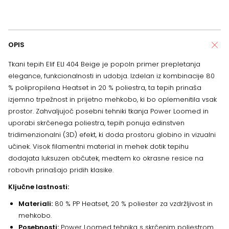
OPIS
Tkani tepih Elif ELI 404 Beige je popoln primer prepletanja
elegance, funkcionalnosti in udobja. Izdelan iz kombinacije 80
% polipropilena Heatset in 20 % poliestra, ta tepih prinaša
izjemno trpežnost in prijetno mehkobo, ki bo oplemenitila vsak
prostor. Zahvaljujoč posebni tehniki tkanja Power Loomed in
uporabi skrčenega poliestra, tepih ponuja edinstven
tridimenzionalni (3D) efekt, ki doda prostoru globino in vizualni
učinek. Visok filamentni material in mehek dotik tepihu
dodajata luksuzen občutek, medtem ko okrasne resice na
robovih prinašajo pridih klasike.
Ključne lastnosti:
Materiali:
80 % PP Heatset, 20 % poliester za vzdržljivost in
mehkobo.
Posebnosti:
Power Loomed tehnika s skrčenim poliestrom