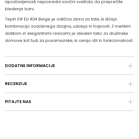
izpostavljenosti neposredni sončni svetlobi, da preprečite
bledenje barv.
Tepih Elif ELI 404 Beige je odlična izbira za tiste, ki iščejo
kombinacijo sodobnega dizajna, udobja in trajnosti. Z mehkim
dotikom in elegantnimi resicami je idealen tako za družinske
domove kot tudi za posameznike, ki cenijo stil in funkcionalnost.
DODATNE INFORMACIJE
RECENZIJE
PITAJTE NAS