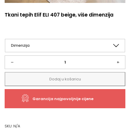
Tkani tepih Elif ELI 407 beige, više dimenzija
Tkani
–
+
tepih
Dodaj u košaricu
Elif
Garancija najpovoljnije cijene
ELI
407
beige,
SKU:
N/A