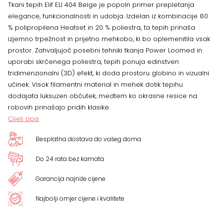
Tkani tepih Elif ELI 404 Beige je popoln primer prepletanja
više
elegance, funkcionalnosti in udobja. Izdelan iz kombinacije 80
% polipropilena Heatset in 20 % poliestra, ta tepih prinaša
dimenzija
izjemno trpežnost in prijetno mehkobo, ki bo oplemenitila vsak
prostor. Zahvaljujoč posebni tehniki tkanja Power Loomed in
količina
uporabi skrčenega poliestra, tepih ponuja edinstven
tridimenzionalni (3D) efekt, ki doda prostoru globino in vizualni
učinek. Visok filamentni material in mehek dotik tepihu
dodajata luksuzen občutek, medtem ko okrasne resice na
robovih prinašajo pridih klasike.
Cijeli opis
Besplatna dostava do vašeg doma
Do 24 rata bez kamata
Garancija najniže cijene
Najbolji omjer cijene i kvalitete