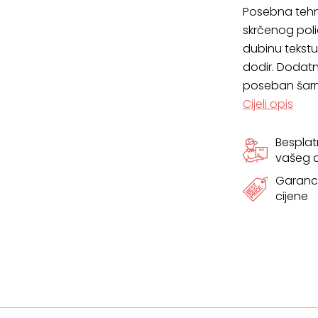
Posebna tehn
količina
skrčenog poli
dubinu tekstu
dodir. Dodatn
poseban šar
Cijeli opis
Bespla
vašeg
Garanci
cijene