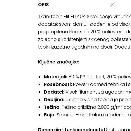
OPIS
Tkani tepih Elif ELI 404 Silver spaja vrhu
dodatak svom domu. Izrađen je od visokokv
polipropilena Heatset i 20 % poliestera 
zajedno s korištenjem skrčenog poliestera
tepih izuzetno ugodnim na dodir. Dodatn
Ključne značajke:
Materijali:
80 % PP Heatset, 20 % poliest
Posebnosti:
Power Loomed tehnika i sk
Dodatci:
Visok filament za ugodan, me
Debljina:
Ukupna visina tepiha je prib
Težina:
Težina približno 2.000 g/m² dopr
Boja:
Srebrna – neutralna i moderna boj
Dimenzije i funkcionalnosti:
Dostupan je 