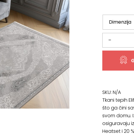
Tkani
–
tepih
G
Elif
ELI
404
SKU:
N/A
Tkani tepih El
silver,
što ga čini s
svom domu. Iz
više
osiguravaju i
dimenzija
Heatset i 20 %