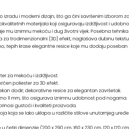
nsko izradu i moderni dizajn, što ga čini savršenim izborom z
alitetnih materijala koji osiguravaju izdržljivost i udobn
daje mu iznimnu mekoću i dug životni vijek. Posebna tehni
 za trodimenzionalni (3D) efekt, naglašava dubinu teksture
o, tepih krase elegantne resice koje mu dodaju poseban
er za mekoću i izdržljivost.
rčen poliester za 3D efekt.
kan dodir; dekorativne resice za elegantan završetak.
ližno 11 mm, što osigurava iznimnu udobnost pod nogama.
inosi gustoći i kvaliteti proizvoda.
a koja se lako uklapa u različite stilove unutarnjeg uređe
u četiri dimenzije (200 x 290 cm, 160 x 230 cm, 120 x 170 cm,