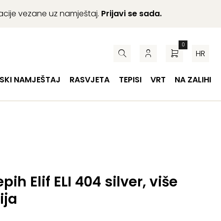
macije vezane uz namještaj.
Prijavi se sada.
0
HR
SKI NAMJEŠTAJ
RASVJETA
TEPISI
VRT
NA ZALIHI
pih Elif ELI 404 silver, više
ija