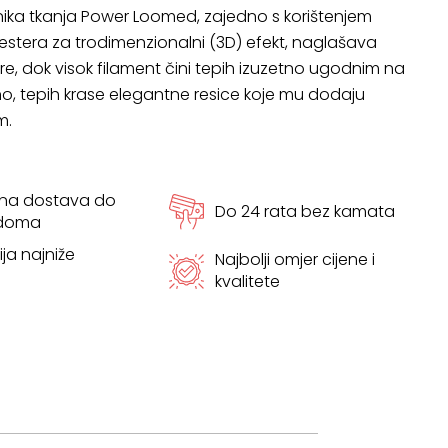
ika tkanja Power Loomed, zajedno s korištenjem
estera za trodimenzionalni (3D) efekt, naglašava
re, dok visok filament čini tepih izuzetno ugodnim na
o, tepih krase elegantne resice koje mu dodaju
m.
tna dostava do
Do 24 rata bez kamata
 doma
ja najniže
Najbolji omjer cijene i
kvalitete