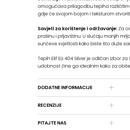
omogućava prilagodbu tepiha različitim
gdje će svojom bojom i teksturom stvoriti
Savjeti za korištenje i održavanje:
Za oč
prašinu i prljavštinu. U slučaju manjih mrl
sunčeve svjetlosti kako biste što duže sa
Tepih Elif ELI 404 Silver je odličan izbor
udobnost čine ga idealnim kako za obiteljs
DODATNE INFORMACIJE
RECENZIJE
PITAJTE NAS