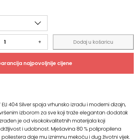
+
Dodaj u košaricu
arancija najpovoljnije cijene
if ELI 404 Silver spaja vrhunsko izradu i moderni dizajn,
avršenim izborom za sve koji traže elegantan dodatak
rađen je od visokokvalitetnih materijala koji
zdržljivost i udobnost. Mješavina 80 % polipropilena
 poliestera daje mu iznimnu mekoću i dug životni vijek.