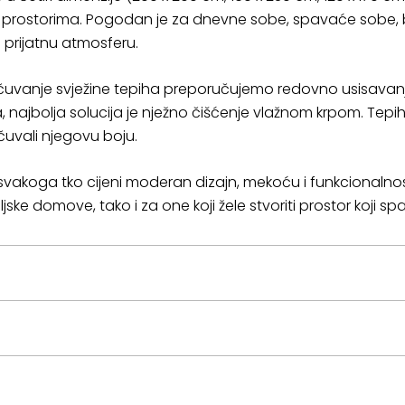
 prostorima. Pogodan je za dnevne sobe, spavaće sobe, b
 prijatnu atmosferu.
uvanje svježine tepiha preporučujemo redovno usisavanje 
ja, najbolja solucija je nježno čišćenje vlažnom krpom. Tepih
čuvali njegovu boju.
 za svakoga tko cijeni moderan dizajn, mekoću i funkcionaln
ke domove, tako i za one koji žele stvoriti prostor koji spaj