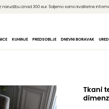
r uz narudžbu iznad 300 eur. Šaljemo samo kvalitetne infor
ICE
KUHINJE
PREDSOBLJE
DNEVNI BORAVAK
URED
Tkani te
dimenz