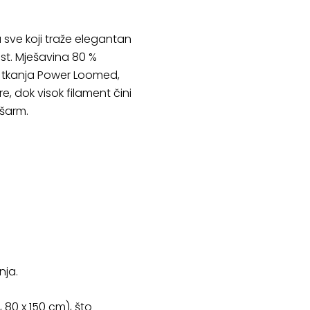
a sve koji traže elegantan
ost. Mješavina 80 %
ka tkanja Power Loomed,
, dok visok filament čini
 šarm.
nja.
 80 x 150 cm), što