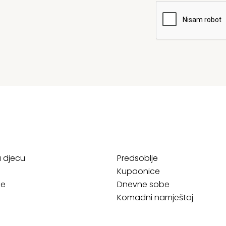
a djecu
Predsoblje
Kupaonice
ce
Dnevne sobe
Komadni namještaj