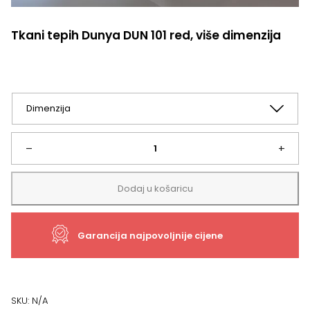
Tkani tepih Dunya DUN 101 red, više dimenzija
Tkani
–
+
tepih
Dodaj u košaricu
Dunya
Garancija najpovoljnije cijene
DUN
101
red,
SKU:
N/A