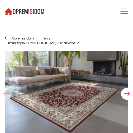
Opremisidom
|
Tepisi
|
Tkani tepih Dunya DUN 101 red, više dimenzija