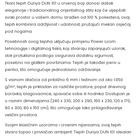
Tkani tepih Dunya DUN 101 u crvenoj boji donosi dašak
elegancije i tradicionalnog orijentalnog stila koji će uljepšati
svaki prostor u vašem domu. Izrađen od 100 % poliestera, ovaj
tepih kombinira izdržljivost i udobnost, pružajući mekan osjećaj
pod nogama.
Posebnosti ovog tepiha uključuju primjenu Power Loom
tehnologije i digitalnog tiska, koji stvaraju zapanjujući uzorak,
dok protuklizna podloga osigurava dodatnu sigurnost,
posebno na glatkim površinama. Tepih je također periv u
perilici, što omogućuje jednostavno održavanje.
S visinom dlačica od približno 6 mm i težinom od oko 1.050
g/m², tepih je prikladan za različite prostore, poput dnevnog
boravka, blagovaonice, spavaće sobe ili hodnika. Dostupan je
u raznim dimenzijama (240 x 330, 200 x 290, 160 x 230, 120 x 170,
80 x 300, 80 x 150 cm), što omogućuje lako prilagođavanje
veličini prostora.
Svojim klasičnim uzorcima i crvenim nijansama, ovaj tepih
stvara topao i privlačan ambijent. Tepih Dunya DUN 101 idealan