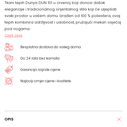
Tkani tepih Dunya DUN 101 u crvenoj boji donosi dašak
više
elegancije i tradicionalnog orijentalnog stila koji će uljepšati
svaki prostor u vašem domu. Izrađen od 100 % poliestera, ovaj
dimenzija
tepih kombinira izdržljivost i udobnost, pružajući mekan osjećaj
pod nogama.
količina
Cijeli opis
Besplatna dostava do vašeg doma
Do 24 rata bez kamata
Garancija najniže cijene
Najbolji omjer cijene i kvalitete
OPIS