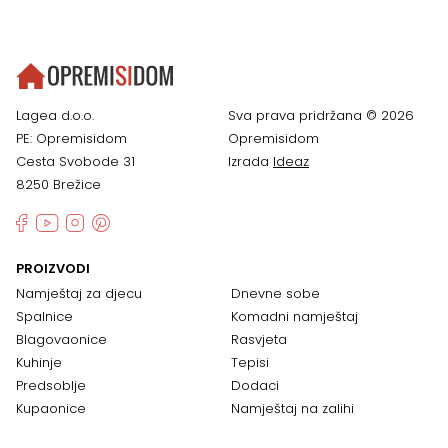
Lagea d.o.o.
Sva prava pridržana © 2026
PE: Opremisidom
Opremisidom
Cesta Svobode 31
Izrada
Ideaz
8250 Brežice
PROIZVODI
Namještaj za djecu
Dnevne sobe
Spalnice
Komadni namještaj
Blagovaonice
Rasvjeta
Kuhinje
Tepisi
Predsoblje
Dodaci
Kupaonice
Namještaj na zalihi