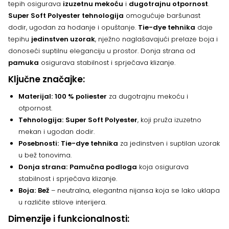
tepih osigurava
izuzetnu mekoću
i
dugotrajnu otpornost
.
Super Soft Polyester tehnologija
omogućuje baršunast
dodir, ugodan za hodanje i opuštanje.
Tie-dye tehnika
daje
tepihu
jedinstven uzorak
, nježno naglašavajući prelaze boja i
donoseći suptilnu eleganciju u prostor. Donja strana od
pamuka
osigurava stabilnost i sprječava klizanje.
Ključne značajke:
Materijal:
100 % poliester
za dugotrajnu mekoću i
otpornost.
Tehnologija:
Super Soft Polyester
, koji pruža izuzetno
mekan i ugodan dodir.
Posebnosti:
Tie-dye tehnika
za jedinstven i suptilan uzorak
u bež tonovima.
Donja strana:
Pamučna podloga
koja osigurava
stabilnost i sprječava klizanje.
Boja:
Bež
– neutralna, elegantna nijansa koja se lako uklapa
u različite stilove interijera.
Dimenzije i funkcionalnosti: