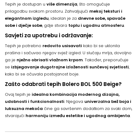
Tepih je dostupan u
više dimenzija
, što omogućuje
prilagodbu svakom prostoru. Zahvaljujući
mekoj teksturi i
elegantnom izgledu
, idealan je za
dnevne sobe, spavaće
sobe i dječje sobe
, gdje stvara
toplu i ugodnu atmosferu
.
Savjeti za upotrebu i održavanje:
Tepih je potrebno
redovito usisavati
kako bi se uklonila
prašina i sačuvao njegov svjež izgled. U slučaju mrlja, dovoljno
ga je
nježno obrisati vlažnom krpom
. Također, preporučuje
se
izbjegavanje dugotrajne izloženosti sunčevoj svjetlosti
,
kako bi se očuvala postojanost boje.
Zašto odabrati tepih Bolero BOL 500 Beige?
Ovaj tepih je
idealna kombinacija modernog dizajna,
udobnosti i funkcionalnosti
. Njegova
univerzalna bež boja i
luksuzna mekoća
čine ga savršenim dodatkom za svaki dom,
stvarajući
harmoniju između estetike i ugodnog ambijenta
.