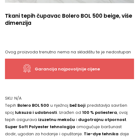
Tkani tepih čupavac Bolero BOL 500 beige, više
dimenzija
Ovog proizvoda trenutno nema na skladištu te je nedostupan
Garancija najpovoljnije cijene
SKU:
N/A
Tepih
Bolero BOL 500
u nježnoj
bež boji
predstavlja savršen
spoj
luksuza i udobnosti
. Izrađen od
100 % poliestera
, ovaj
tepih osigurava
izuzetnu mekoću
i
dugotrajnu otpornost
.
Super Soft Polyester tehnologija
omogućuje baršunast
dodir, ugodan za hodanje i opuštanje.
Tie-dye tehnika
daje