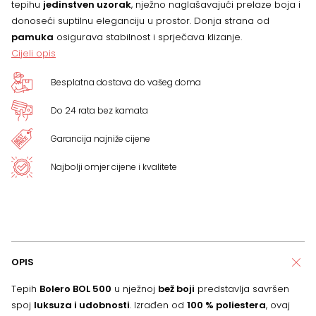
tepihu
jedinstven uzorak
, nježno naglašavajući prelaze boja i
donoseći suptilnu eleganciju u prostor. Donja strana od
pamuka
osigurava stabilnost i sprječava klizanje.
Cijeli opis
Besplatna dostava do vašeg doma
Do 24 rata bez kamata
Garancija najniže cijene
Najbolji omjer cijene i kvalitete
OPIS
Tepih
Bolero BOL 500
u nježnoj
bež boji
predstavlja savršen
spoj
luksuza i udobnosti
. Izrađen od
100 % poliestera
, ovaj