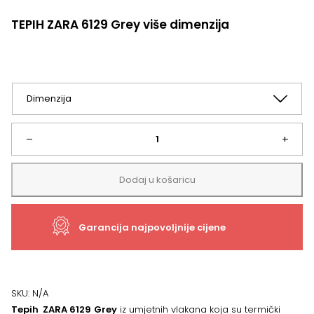
TEPIH ZARA 6129 Grey više dimenzija
TEPIH
–
+
ZARA
Dodaj u košaricu
6129
Garancija najpovoljnije cijene
Grey
više
dimenzija
SKU:
N/A
Tepih ZARA 6129
Grey
iz umjetnih vlakana koja su termički