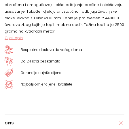
količina
obrađena i omogučavaju lakše odbijanje prašine i olakšavaju
usisavanje. Također djeluju antistatično i odbijaju životinjske
dlake. Vlakna su visoka 13 mm. Tepih je proizveden iz 440000
čvorova zbog kojih je tepih mek na dodir. Težina tepiha je 2500
grama na kvadratni metar.
Cijeli opis
Besplatna dostava do vašeg doma
Do 24 rata bez kamata
Garancija najniže cijene
Najbolji omjer cijene i kvalitete
OPIS