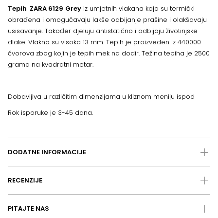
Tepih ZARA 6129
Grey
iz umjetnih vlakana koja su termički
obrađena i omogučavaju lakše odbijanje prašine i olakšavaju
usisavanje. Također djeluju antistatično i odbijaju životinjske
dlake. Vlakna su visoka 13 mm. Tepih je proizveden iz 440000
čvorova zbog kojih je tepih mek na dodir. Težina tepiha je 2500
grama na kvadratni metar.
Dobavljiva u različitim dimenzijama u kliznom meniju ispod
Rok isporuke je 3-45 dana.
DODATNE INFORMACIJE
RECENZIJE
PITAJTE NAS