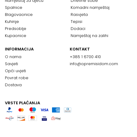
Namještaj za djecu
Dnevne sobe
Spalnice
Komadni namještaj
Blagovaonice
Rasvjeta
Kuhinje
Tepisi
Predsoblje
Dodaci
Kupaonice
Namještaj na zalihi
INFORMACIJA
KONTAKT
O nama
+385 1 6700 410
Savjeti
info@opremisidom.com
Opći uvjeti
Povrat robe
Dostava
VRSTE PLAĆANJA