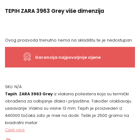
TEPIH ZARA 3963 Grey više dimenzija
Ovog proizvoda trenutno nema na skladištu te je nedostupan
Garancija najpovoljnije cijene
SKU:
N/A
Tepih ZARA 3963 Grey
iz vlakana poliestera koja su termički
obrađena za odbijanje dlaka i prljavštine. Također olakšavaju
usisavanje. Vlakna su visine 13 mm. Tepih je proizveden iz
440000 točaka zato je mek na dodir. Teški je 2500 grama na
kvadratni metar.
Cijeli opis