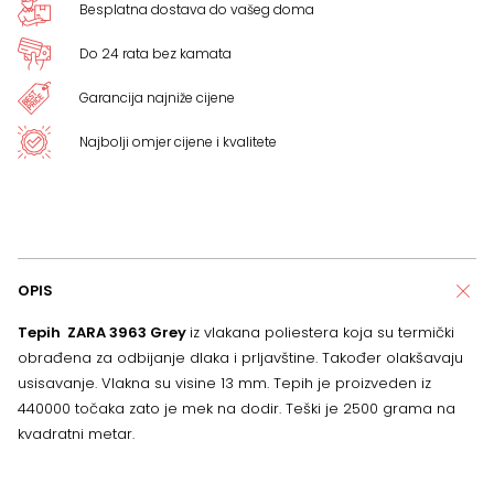
Besplatna dostava do vašeg doma
Do 24 rata bez kamata
Garancija najniže cijene
Najbolji omjer cijene i kvalitete
OPIS
Tepih ZARA 3963 Grey
iz vlakana poliestera koja su termički
obrađena za odbijanje dlaka i prljavštine. Također olakšavaju
usisavanje. Vlakna su visine 13 mm. Tepih je proizveden iz
440000 točaka zato je mek na dodir. Teški je 2500 grama na
kvadratni metar.