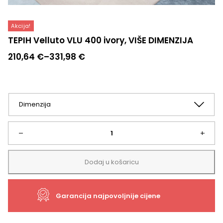
Akcija!
TEPIH Velluto VLU 400 ivory, VIŠE DIMENZIJA
Raspon
210,64
€
–
331,98
€
cijena:
od
210,64 €
do
331,98 €
TEPIH
–
+
Velluto
Dodaj u košaricu
VLU
Garancija najpovoljnije cijene
400
ivory,