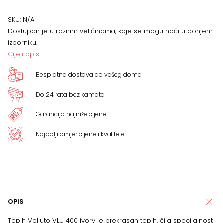
VIŠE
SKU:
N/A
Dostupan je u raznim veličinama, koje se mogu naći u donjem
DIMENZIJA
izborniku.
Cijeli opis
količina
Besplatna dostava do vašeg doma
Do 24 rata bez kamata
Garancija najniže cijene
Najbolji omjer cijene i kvalitete
OPIS
Tepih Velluto VLU 400 ivory je prekrasan tepih, čija specijalnost