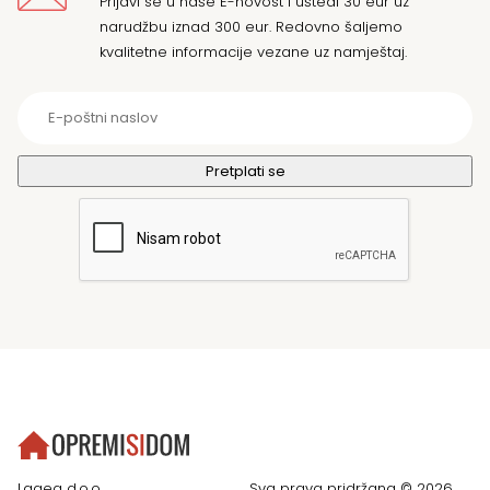
Prijavi se u naše E-novost i uštedi 30 eur uz
narudžbu iznad 300 eur. Redovno šaljemo
kvalitetne informacije vezane uz namještaj.
Lagea d.o.o.
Sva prava pridržana © 2026