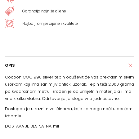
Garancija najniže cijene
Najbolji omjer cijene i kvalitete
OPIS
Cocoon COC 990 silver tepih oduševit će vas prekrasnim sivim
uzorkom koji ima zanimljiv antički uzorak. Tepih teži 2.000 grama
po kvadratnom metru. Izrađen je od umijetnih materijala i ima
vrlo kratka vlakna. Održavanje je stoga vrlo jednostavno.
Dostupan je u raznim veličinama, koje se mogu naći u donjem
izborniku.
DOSTAVA JE BESPLATNA. mil