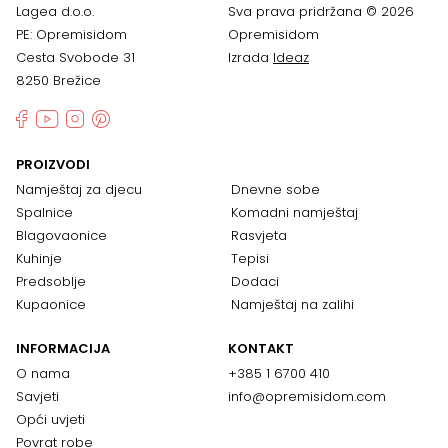
Lagea d.o.o.
Sva prava pridržana © 2026
PE: Opremisidom
Opremisidom
Cesta Svobode 31
Izrada
Ideaz
8250 Brežice
PROIZVODI
Namještaj za djecu
Dnevne sobe
Spalnice
Komadni namještaj
Blagovaonice
Rasvjeta
Kuhinje
Tepisi
Predsoblje
Dodaci
Kupaonice
Namještaj na zalihi
INFORMACIJA
KONTAKT
O nama
+385 1 6700 410
Savjeti
info@opremisidom.com
Opći uvjeti
Povrat robe