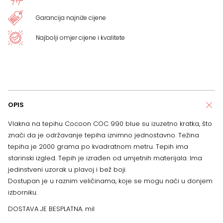
Garancija najniže cijene
Najbolji omjer cijene i kvalitete
OPIS
Vlakna na tepihu Cocoon COC 990 blue su izuzetno kratka, što
znači da je održavanje tepiha iznimno jednostavno. Težina
tepiha je 2000 grama po kvadratnom metru. Tepih ima
starinski izgled. Tepih je izrađen od umjetnih materijala. Ima
jedinstveni uzorak u plavoj i bež boji.
Dostupan je u raznim veličinama, koje se mogu naći u donjem
izborniku.
DOSTAVA JE BESPLATNA. mil