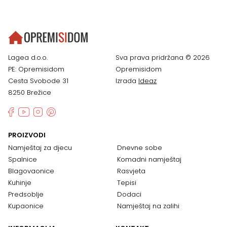
Lagea d.o.o.
Sva prava pridržana © 2026
PE: Opremisidom
Opremisidom
Cesta Svobode 31
Izrada
Ideaz
8250 Brežice
PROIZVODI
Namještaj za djecu
Dnevne sobe
Spalnice
Komadni namještaj
Blagovaonice
Rasvjeta
Kuhinje
Tepisi
Predsoblje
Dodaci
Kupaonice
Namještaj na zalihi