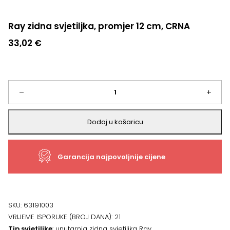
Ray zidna svjetiljka, promjer 12 cm, CRNA
33,02
€
Ray
–
+
zidna
Dodaj u košaricu
svjetiljka,
Garancija najpovoljnije cijene
promjer
12
cm,
SKU:
63191003
VRIJEME ISPORUKE (BROJ DANA):
21
CRNA
Tip svjetiljke
: unutarnja zidna svjetiljka Ray