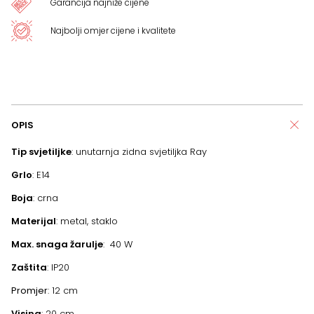
Garancija najniže cijene
Najbolji omjer cijene i kvalitete
OPIS
Tip svjetiljke
: unutarnja zidna svjetiljka Ray
Grlo
: E14
Boja
: crna
Materijal
: metal, staklo
Max. snaga žarulje
: 40 W
Zaštita
: IP20
Promjer
: 12 cm
Visina
: 20 cm