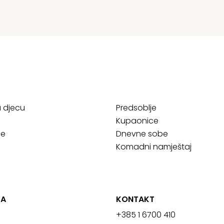
a djecu
Predsoblje
Kupaonice
ce
Dnevne sobe
Komadni namještaj
JA
KONTAKT
+385 1 6700 410