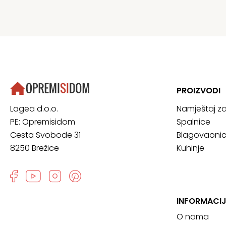
PROIZVODI
Namještaj z
Lagea d.o.o.
Spalnice
PE: Opremisidom
Blagovaoni
Cesta Svobode 31
Kuhinje
8250 Brežice
INFORMACI
O nama