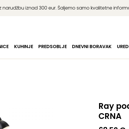
r uz narudžbu iznad 300 eur. Šaljemo samo kvalitetne infor
ICE
KUHINJE
PREDSOBLJE
DNEVNI BORAVAK
URED
Ray pod
CRNA