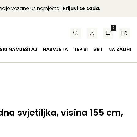
macije vezane uz namještaj.
Prijavi se sada.
0
HR
SKI NAMJEŠTAJ
RASVJETA
TEPISI
VRT
NA ZALIHI
na svjetiljka, visina 155 cm,