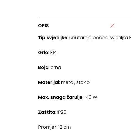
OPIS
Tip svjetiljke
: unutarnja podna svjetiljka
Grlo
: E14
Boja
: crna
Materijal
: metal, staklo
Max. snaga žarulje
: 40 W
Zaštita
: IP20
Promjer
: 12 cm