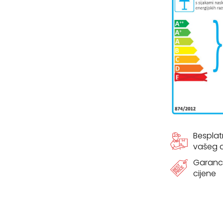
Bespla
vašeg
Garanci
cijene