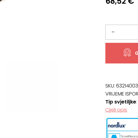
68,52
€
Ray
–
podna
G
svjetiljka,
visina
155
SKU:
63214003
VRIJEME ISPO
cm,
Tip svjetiljke
Cijeli opis
CRNA
količina