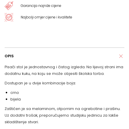
Garancija najniže cijene
Najbolji omjer cijene i kvalitete
OPIS
Pisači stol je jednostavnog i čistog izgleda. Na lijevoj strani ima
dodatnu kuku, na koju se može objesiti školska torba.
Dostupan je u dvije kombinacije boja:
crno
bijela
Zaštićen je sa melaminom, otpornim na ogrebotine i prašinu.
Uz dodatni trošak, preporučujemo studijsku jedinicu za lakše
skladištenje stvari.