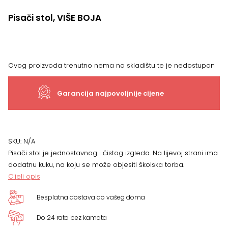
Pisači stol, VIŠE BOJA
Ovog proizvoda trenutno nema na skladištu te je nedostupan
Garancija najpovoljnije cijene
SKU:
N/A
Pisači stol je jednostavnog i čistog izgleda. Na lijevoj strani ima
dodatnu kuku, na koju se može objesiti školska torba.
Cijeli opis
Besplatna dostava do vašeg doma
Do 24 rata bez kamata