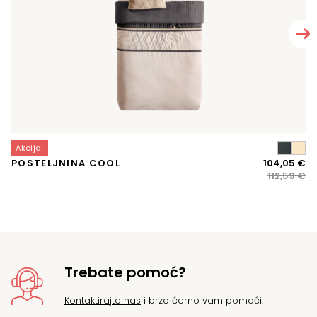
Akcija!
A
Iz
Tr
POSTELJNINA COOL
104,05
€
J
ci
ci
112,59
€
bi
je:
je:
10
11
Trebate pomoć?
Kontaktirajte nas
i brzo ćemo vam pomoći.