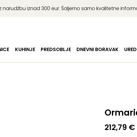
r uz narudžbu iznad 300 eur. Šaljemo samo kvalitetne infor
ICE
KUHINJE
PREDSOBLJE
DNEVNI BORAVAK
URED
Ormarić
212,79
€