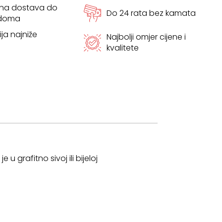
tna dostava do
Do 24 rata bez kamata
 doma
ja najniže
Najbolji omjer cijene i
kvalitete
 grafitno sivoj ili bijeloj