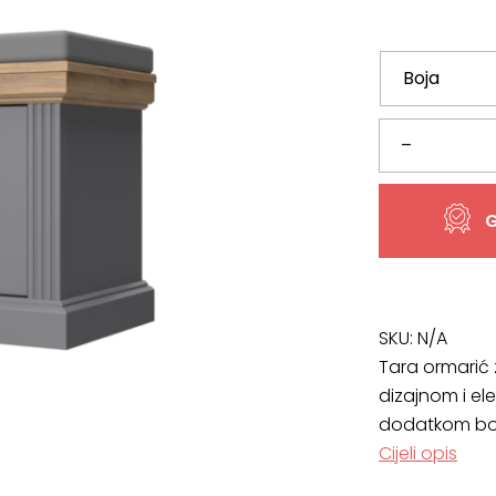
Ormarić
–
za
G
cipele
TARA-
K1,
SKU:
N/A
Tara ormarić 
VIŠE
dizajnom i eleg
dodatkom boj
BOJA
Cijeli opis
količina