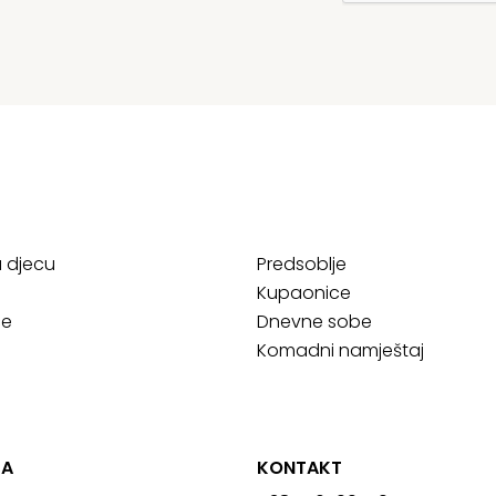
a djecu
Predsoblje
Kupaonice
ce
Dnevne sobe
Komadni namještaj
JA
KONTAKT