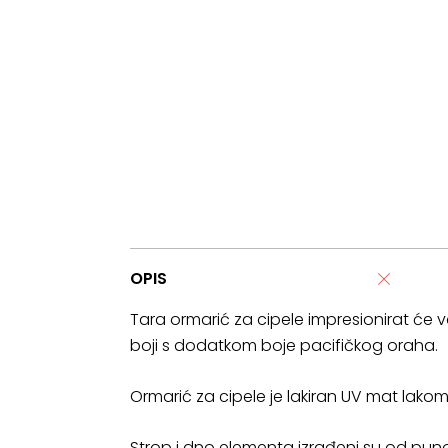
OPIS
Tara ormarić za cipele impresionirat će va
boji s dodatkom boje pacifičkog oraha.
Ormarić za cipele je lakiran UV mat lako
Strop i dno elementa izrađeni su od pun