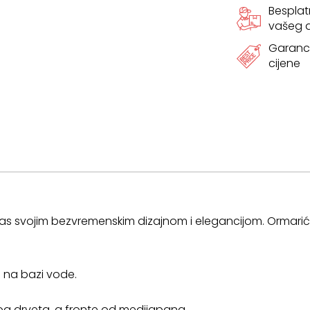
Bespla
vašeg
Garanci
cijene
s svojim bezvremenskim dizajnom i elegancijom. Ormarić je u
m na bazi vode.
og drveta, a fronte od medijapana.