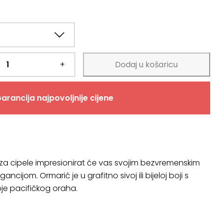
+
Dodaj u košaricu
arancija najpovoljnije cijene
za cipele impresionirat će vas svojim bezvremenskim
ancijom. Ormarić je u grafitno sivoj ili bijeloj boji s
e pacifičkog oraha.