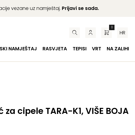
macije vezane uz namještaj.
Prijavi se sada.
0
HR
SKI NAMJEŠTAJ
RASVJETA
TEPISI
VRT
NA ZALIHI
 za cipele TARA-K1, VIŠE BOJA