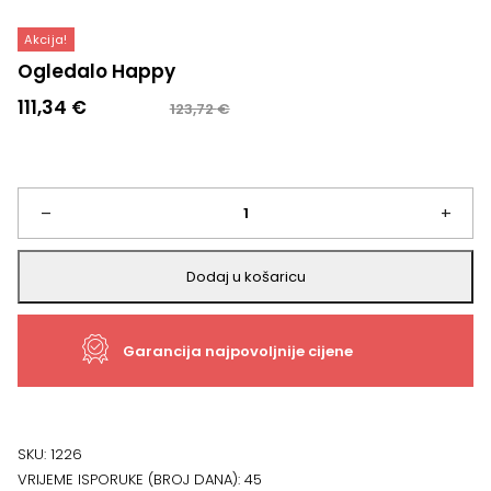
Akcija!
Ogledalo Happy
Izvorna
Trenutna
111,34
€
123,72
€
cijena
cijena
bila
je:
je:
111,34 €.
123,72 €.
Ogledalo
–
+
Happy
Dodaj u košaricu
količina
Garancija najpovoljnije cijene
SKU:
1226
VRIJEME ISPORUKE (BROJ DANA):
45