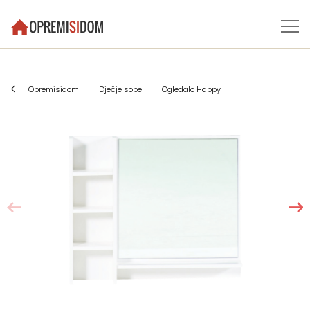
Opremisidom
|
Dječje sobe
|
Ogledalo Happy