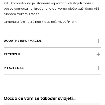
stilu. Kompatibilno je istoimenskoj komodi ali stajati može i
posve samostalno. Izrađeno je od iverne ploče, zaštičene ABS
rubnom trakom, i stakla.
Dimenzija (visina x širina x dubina): 75/90/14 cm
DODATNE INFORMACIJE
RECENZIJE
PITAJTE NAS
Možda će vam se također svidjeti…