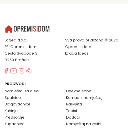
Lagea d.o.o.
Sva prava pridržana © 2026
PE: Opremisidom
Opremisidom
Cesta Svobode 31
Izrada
Ideaz
8250 Brežice
PROIZVODI
Namještaj za djecu
Dnevne sobe
Spalnice
Komadni namještaj
Blagovaonice
Rasvjeta
Kuhinje
Tepisi
Predsoblje
Dodaci
Kupaonice
Namještaj na zalihi