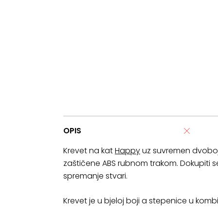
OPIS
Krevet na kat
Happy
uz suvremen dvobojni
zaštičene ABS rubnom trakom. Dokupiti se m
spremanje stvari.
Krevet je u bjeloj boji a stepenice u kombin