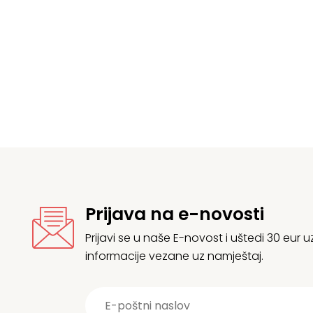
Izvorna
Trenutna
cijena
cijena
bila
e:
e:
162,25 €.
180,28 €.
Prijava na e-novosti
Prijavi se u naše E-novost i uštedi 30 eur
informacije vezane uz namještaj.