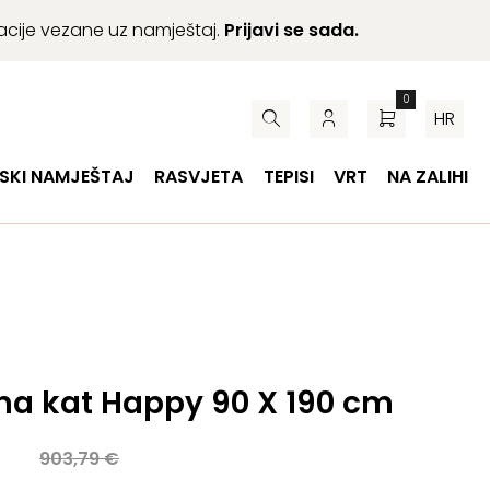
macije vezane uz namještaj.
Prijavi se sada.
0
HR
SKI NAMJEŠTAJ
RASVJETA
TEPISI
VRT
NA ZALIHI
na kat Happy 90 X 190 cm
a
903,79
€