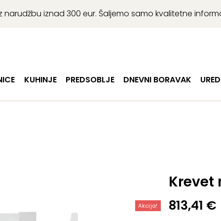
r uz narudžbu iznad 300 eur. Šaljemo samo kvalitetne infor
ICE
KUHINJE
PREDSOBLJE
DNEVNI BORAVAK
URED
Krevet 
Izvorna
Trenutn
813,41
€
Akcija!
cijena
cijena