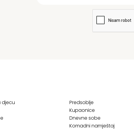
a djecu
Predsoblje
Kupaonice
ce
Dnevne sobe
Komadni namještaj