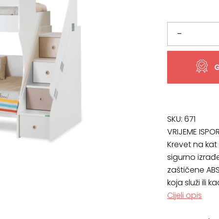
bila
je:
je:
813,41 €.
Krevet
–
903,79 €
na
G
kat
Happy
90
SKU:
671
VRIJEME ISPO
X
Krevet na kat
sigurno izrađ
190
zaštičene ABS
cm
koja služi ili
Cijeli opis
količina