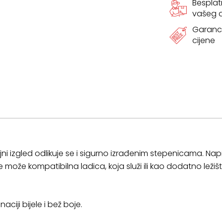
Bespla
vašeg
Garanci
cijene
 izgled odlikuje se i sigurno izrađenim stepenicama. Napr
ože kompatibilna ladica, koja služi ili kao dodatno ležište
aciji bijele i bež boje.