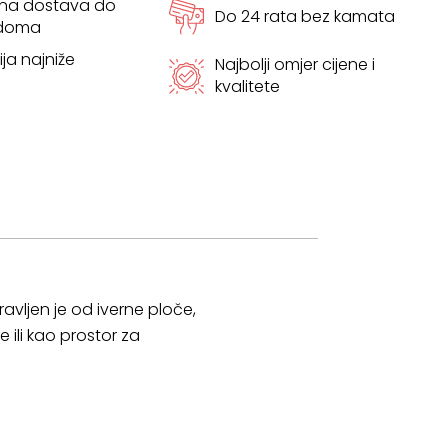
tna dostava do
Do 24 rata bez kamata
 doma
ja najniže
Najbolji omjer cijene i
kvalitete
avljen je od iverne ploče,
 ili kao prostor za