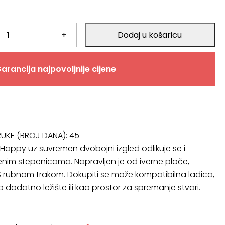
+
Dodaj u košaricu
.
arancija najpovoljnije cijene
RUKE (BROJ DANA):
45
Happy
uz suvremen dvobojni izgled odlikuje se i
enim stepenicama. Napravljen je od iverne ploče,
 rubnom trakom. Dokupiti se može kompatibilna ladica,
 kao dodatno ležište ili kao prostor za spremanje stvari.