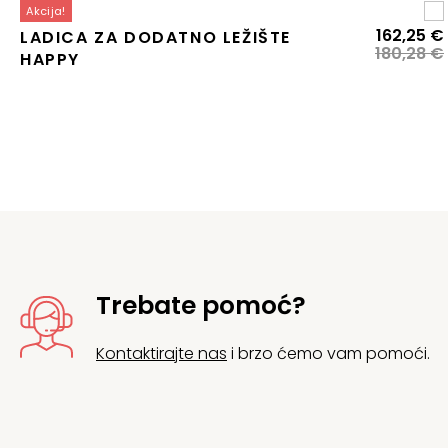
Akcija!
162,25
€
LADICA ZA DODATNO LEŽIŠTE
180,28
€
HAPPY
j
j
Trebate pomoć?
Kontaktirajte nas
i brzo ćemo vam pomoći.