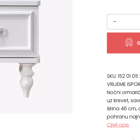
bila
je:
je:
186,48 €
Noćni
–
207,20 €
ormarić
G
Julija
količina
SKU:
152 01 05
VRIJEME ISPO
Noćni ormarić
uz krevet, sa
širina 46 cm,
pohranu najnuž
Cijeli opis