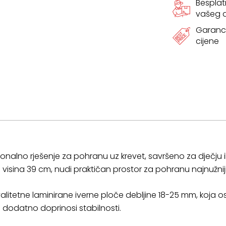
Bespla
vašeg
Garanci
cijene
ionalno rješenje za pohranu uz krevet, savršeno za dječju 
visina 39 cm, nudi praktičan prostor za pohranu najnužnijih
alitetne laminirane iverne ploče debljine 18-25 mm, koja o
m dodatno doprinosi stabilnosti.