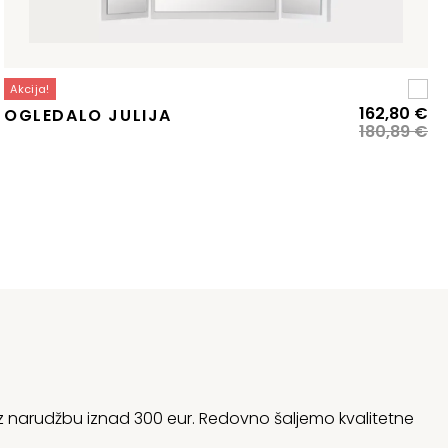
Akcija!
zvorna
renutna
Iz
Tr
162,80
€
OGLEDALO JULIJA
ijena
ijena
ci
ci
180,89
€
ila
:
bi
je:
:
44,64 €.
je:
16
05,16 €.
18
 uz narudžbu iznad 300 eur. Redovno šaljemo kvalitetne