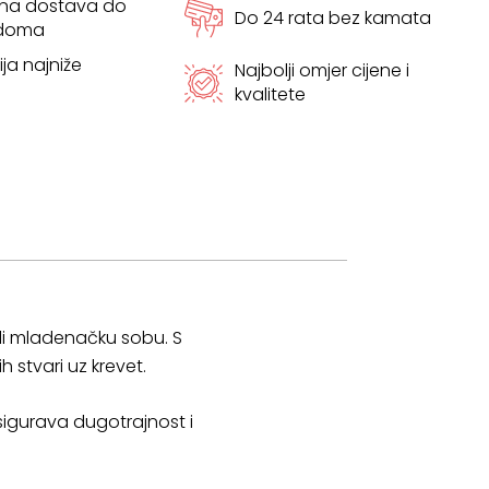
tna dostava do
Do 24 rata bez kamata
 doma
ja najniže
Najbolji omjer cijene i
kvalitete
ili mladenačku sobu. S
 stvari uz krevet.
sigurava dugotrajnost i