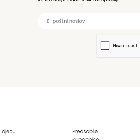
a djecu
Predsoblje
Kupaonice