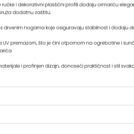
ručke i dekorativni plastični profili dodaju ormariću elega
pruža dodatnu zaštitu.
 s drvenim nogama koje osiguravaju stabilnost i dodaju de
a UV premazom, što je čini otpornom na ogrebotine i sunče
arića.
erijale i profinjen dizajn, donoseći praktičnost i stil svako