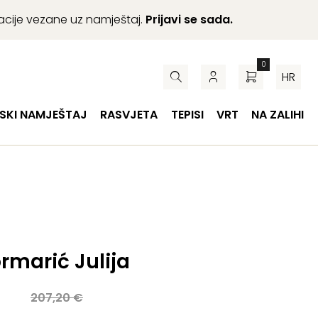
macije vezane uz namještaj.
Prijavi se sada.
0
HR
SKI NAMJEŠTAJ
RASVJETA
TEPISI
VRT
NA ZALIHI
rmarić Julija
a
207,20
€