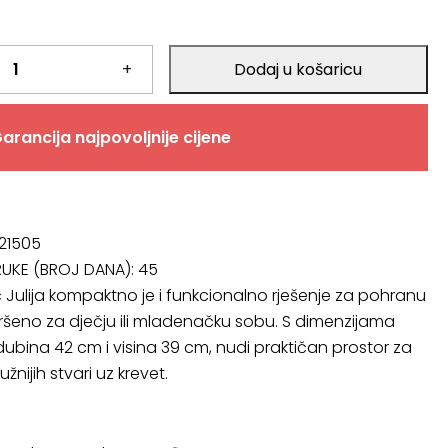
.
+
Dodaj u košaricu
.
arancija najpovoljnije cijene
 21505
RUKE (BROJ DANA):
45
 Julija kompaktno je i funkcionalno rješenje za pohranu
vršeno za dječju ili mladenačku sobu. S dimenzijama
 dubina 42 cm i visina 39 cm, nudi praktičan prostor za
nijih stvari uz krevet.