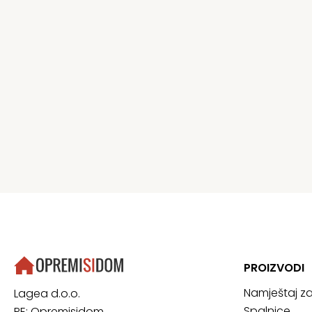
PROIZVODI
Namještaj z
Lagea d.o.o.
Spalnice
PE: Opremisidom