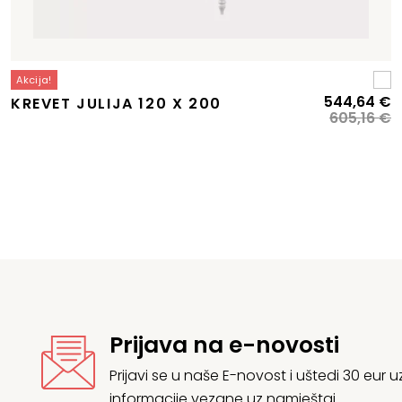
Akcija!
Izvorna
Trenutna
I
T
544,64
€
KREVET JULIJA 120 X 200
cijena
cijena
c
c
605,16
€
bila
e:
b
je
e:
455,84 €.
je
5
506,50 €.
6
Prijava na e-novosti
Prijavi se u naše E-novost i uštedi 30 eur
informacije vezane uz namještaj.