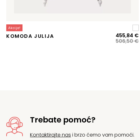
Akcija!
455,84
€
KOMODA JULIJA
506,50
€
j
j
Trebate pomoć?
Kontaktirajte nas
i brzo ćemo vam pomoći.