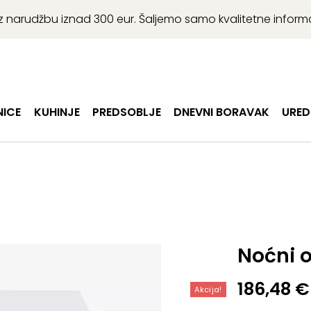
r uz narudžbu iznad 300 eur. Šaljemo samo kvalitetne infor
ICE
KUHINJE
PREDSOBLJE
DNEVNI BORAVAK
URED
Noćni o
Izvorna
Trenutn
186,48
€
Akcija!
cijena
cijena