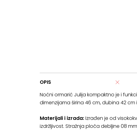
OPIS
Noćni ormarić Julija kompaktno je i funkc
dimenzijama širina 46 cm, dubina 42 cm i 
Materijali i izrada:
Izrađen je od visokokv
izdržljivost. Stražnja ploča debljine 08 m