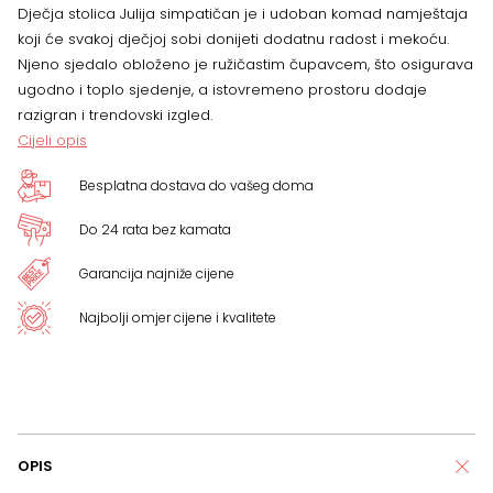
Dječja stolica Julija simpatičan je i udoban komad namještaja
koji će svakoj dječjoj sobi donijeti dodatnu radost i mekoću.
Njeno sjedalo obloženo je ružičastim čupavcem, što osigurava
ugodno i toplo sjedenje, a istovremeno prostoru dodaje
razigran i trendovski izgled.
Cijeli opis
Besplatna dostava do vašeg doma
Do 24 rata bez kamata
Garancija najniže cijene
Najbolji omjer cijene i kvalitete
OPIS