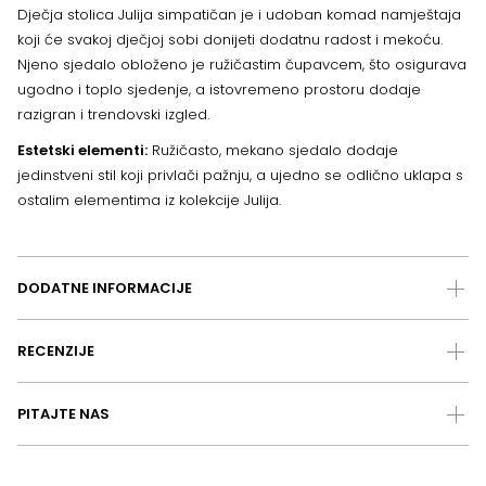
Dječja stolica Julija simpatičan je i udoban komad namještaja
koji će svakoj dječjoj sobi donijeti dodatnu radost i mekoću.
Njeno sjedalo obloženo je ružičastim čupavcem, što osigurava
ugodno i toplo sjedenje, a istovremeno prostoru dodaje
razigran i trendovski izgled.
Estetski elementi:
Ružičasto, mekano sjedalo dodaje
jedinstveni stil koji privlači pažnju, a ujedno se odlično uklapa s
ostalim elementima iz kolekcije Julija.
DODATNE INFORMACIJE
RECENZIJE
PITAJTE NAS