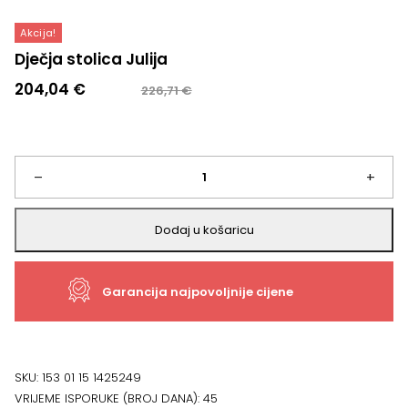
Akcija!
Dječja stolica Julija
Izvorna
Trenutna
204,04
€
226,71
€
cijena
cijena
bila
je:
je:
204,04 €.
226,71 €.
Dječja
–
+
stolica
Dodaj u košaricu
Julija
Garancija najpovoljnije cijene
količina
SKU:
153 01 15 1425249
VRIJEME ISPORUKE (BROJ DANA):
45