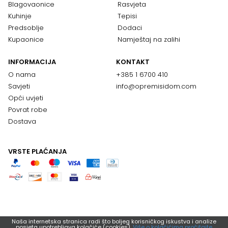
Blagovaonice
Rasvjeta
Kuhinje
Tepisi
Predsoblje
Dodaci
Kupaonice
Namještaj na zalihi
INFORMACIJA
KONTAKT
O nama
+385 1 6700 410
Savjeti
info@opremisidom.com
Opći uvjeti
Povrat robe
Dostava
VRSTE PLAĆANJA
Naša internetska stranica radi što boljeg korisničkog iskustva i analize
posjeta upotrebljava kolačiće (cookies).
Više o kolačićima pročitajte