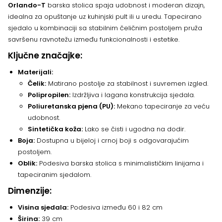
Orlando-T
barska stolica spaja udobnost i moderan dizajn,
idealna za opuštanje uz kuhinjski pult ili u uredu. Tapecirano
sjedalo u kombinaciji sa stabilnim čeličnim postoljem pruža
savršenu ravnotežu između funkcionalnosti i estetike.
Ključne značajke:
Materijali:
Čelik:
Matirano postolje za stabilnost i suvremen izgled.
Polipropilen:
Izdržljiva i lagana konstrukcija sjedala.
Poliuretanska pjena (PU):
Mekano tapeciranje za veću
udobnost.
Sintetička koža:
Lako se čisti i ugodna na dodir.
Boja:
Dostupna u bijeloj i crnoj boji s odgovarajućim
postoljem.
Oblik:
Podesiva barska stolica s minimalističkim linijama i
tapeciranim sjedalom.
Dimenzije:
Visina sjedala:
Podesiva između 60 i 82 cm
Širina:
39 cm