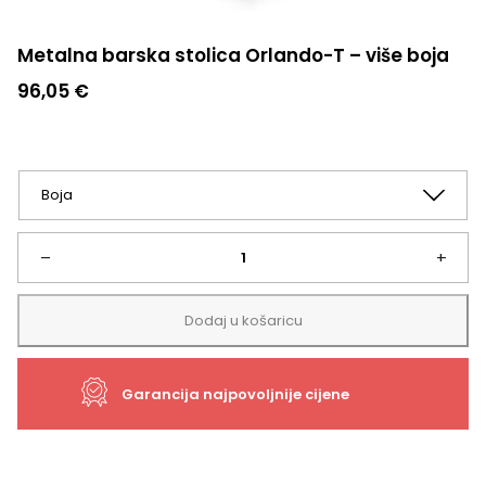
Metalna barska stolica Orlando-T – više boja
96,05
€
Metalna
–
+
barska
Dodaj u košaricu
stolica
Garancija najpovoljnije cijene
Orlando-
T