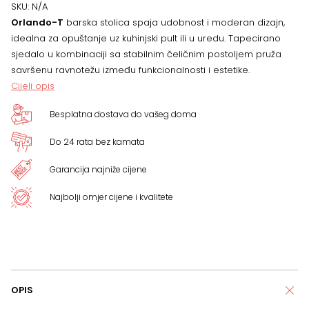
-
SKU:
N/A
Orlando-T
barska stolica spaja udobnost i moderan dizajn,
više
idealna za opuštanje uz kuhinjski pult ili u uredu. Tapecirano
sjedalo u kombinaciji sa stabilnim čeličnim postoljem pruža
boja
savršenu ravnotežu između funkcionalnosti i estetike.
Cijeli opis
količina
Besplatna dostava do vašeg doma
Do 24 rata bez kamata
Garancija najniže cijene
Najbolji omjer cijene i kvalitete
OPIS