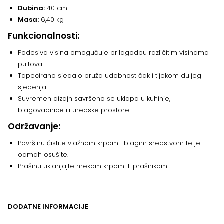
Dubina:
40 cm
Masa:
6,40 kg
Funkcionalnosti:
Podesiva visina omogućuje prilagodbu različitim visinama
pultova.
Tapecirano sjedalo pruža udobnost čak i tijekom duljeg
sjedenja.
Suvremen dizajn savršeno se uklapa u kuhinje,
blagovaonice ili uredske prostore.
Održavanje:
Površinu čistite vlažnom krpom i blagim sredstvom te je
odmah osušite.
Prašinu uklanjajte mekom krpom ili prašnikom.
DODATNE INFORMACIJE