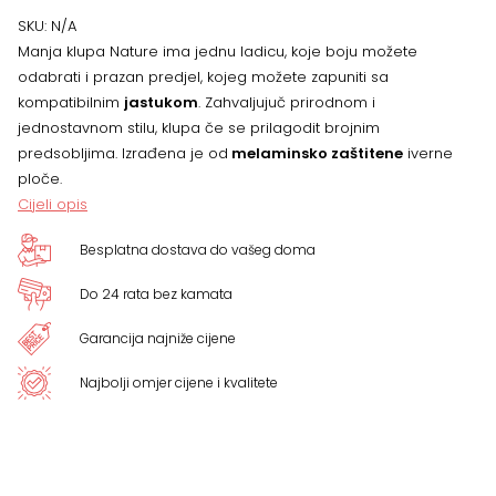
SKU:
N/A
Manja klupa Nature ima jednu ladicu, koje boju možete
odabrati i prazan predjel, kojeg možete zapuniti sa
kompatibilnim
jastukom
. Zahvaljujuč prirodnom i
jednostavnom stilu, klupa če se prilagodit brojnim
predsobljima. Izrađena je od
melaminsko zaštitene
iverne
ploče.
Cijeli opis
Besplatna dostava do vašeg doma
Do 24 rata bez kamata
Garancija najniže cijene
Najbolji omjer cijene i kvalitete