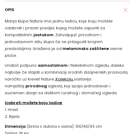
OPIS
Manja klupa Nature ima jednu ladicu, koje boju možete
odabrati i prazan predjel, kojeg možete zapuniti sa
kompatibilnim
jastukom
. Zahvaljujuč prirodnom i
jednostavnom stilu, klupa če se prilagodit brojnim
predsobljima. Izrađena je od
melaminsko zaštitene
iverne
ploče.
Unatoč potpuno
samostalnom
i fleksibilnom izgledu, daleko
najbolje če stajati u kombinaciji srodnih dizajnerskih proizvoda,
naročito uz krevet Nature.
Kolekciju
sastavlja
namještaj
prirodnog
izgleda, koji spaja jednostavan i
suvremen dizajn sa daškom ruralnog i domačeg izgleda.
Izabrati možete boju ladice
:
1. Hrast
2. Bijela
Dimenzija
(širina x dubina x visina): 100/40/43 cm
Težina: 16 kg