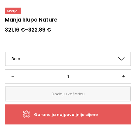
Akcija!
Manja klupa Nature
Raspon
321,16
€
–
322,89
€
cijena:
od
321,16 €
do
322,89 €
Manja
–
+
klupa
Dodaj u košaricu
Nature
Garancija najpovoljnije cijene
količina