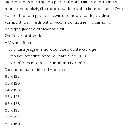
Madrac za bebe ima jezgru od džepićastih opruga. One su
montirane u okvir, što madracu daje veliku kompaktnost. One
su montirane u pjenasti okvir, što madracu daje veliku
kompaktnost. Prednost takvog madraca je maksimalna
prilagodljivost djetetovom tijelu.
Značajke proizvoda:
– Visina: 15 cm
– Struktura jezgre madraca: džepićaste opruge
– Vanjska navlaka: pamuk i periva na 60 °C
– Tvrdoća madraca: ujednačena tvrdoća
Dostupne su različite dimenzije:
60 x 120
62 x 126
64 x 126
65 x 125
63 x 128
65 x 135
70 x 140
80 x 160