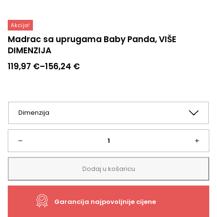
Akcija!
Madrac sa uprugama Baby Panda, VIŠE
DIMENZIJA
Raspon
119,97
€
–
156,24
€
cijena:
od
119,97 €
do
156,24 €
Madrac
–
+
sa
Dodaj u košaricu
uprugama
Garancija najpovoljnije cijene
Baby