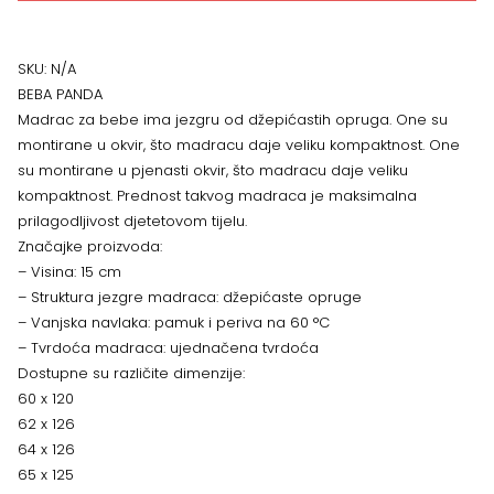
Panda,
VIŠE
SKU:
N/A
BEBA PANDA
DIMENZIJA
Madrac za bebe ima jezgru od džepićastih opruga. One su
montirane u okvir, što madracu daje veliku kompaktnost. One
količina
su montirane u pjenasti okvir, što madracu daje veliku
kompaktnost. Prednost takvog madraca je maksimalna
prilagodljivost djetetovom tijelu.
Značajke proizvoda:
– Visina: 15 cm
– Struktura jezgre madraca: džepićaste opruge
– Vanjska navlaka: pamuk i periva na 60 °C
– Tvrdoća madraca: ujednačena tvrdoća
Dostupne su različite dimenzije:
60 x 120
62 x 126
64 x 126
65 x 125