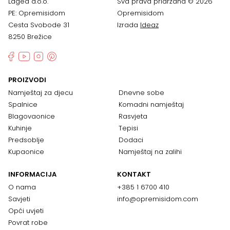
Lagea d.o.o.
Sva prava pridržana © 2026
PE: Opremisidom
Opremisidom
Cesta Svobode 31
Izrada
Ideaz
8250 Brežice
PROIZVODI
Namještaj za djecu
Dnevne sobe
Spalnice
Komadni namještaj
Blagovaonice
Rasvjeta
Kuhinje
Tepisi
Predsoblje
Dodaci
Kupaonice
Namještaj na zalihi
INFORMACIJA
KONTAKT
O nama
+385 1 6700 410
Savjeti
info@opremisidom.com
Opći uvjeti
Povrat robe