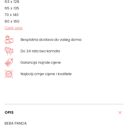
63 x 128
65 x 135
70 x 140
80 x 160
Cijeli opis
Besplatna dostava do vašeg doma
Do 24 rata bez kamata
Garancija najniže cijene
Najbolji omjer cijene i kvalitete
OPIS
BEBA PANDA