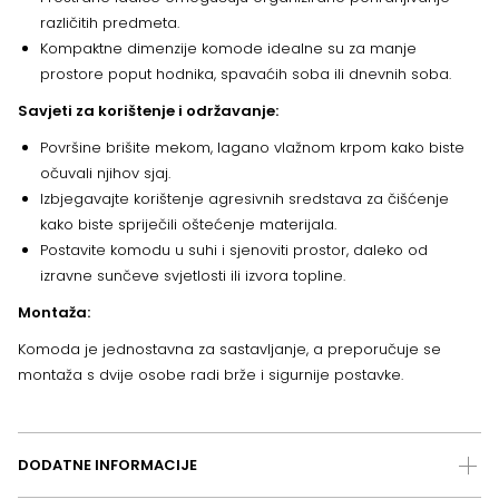
različitih predmeta.
Kompaktne dimenzije komode idealne su za manje
prostore poput hodnika, spavaćih soba ili dnevnih soba.
Savjeti za korištenje i održavanje:
Površine brišite mekom, lagano vlažnom krpom kako biste
očuvali njihov sjaj.
Izbjegavajte korištenje agresivnih sredstava za čišćenje
kako biste spriječili oštećenje materijala.
Postavite komodu u suhi i sjenoviti prostor, daleko od
izravne sunčeve svjetlosti ili izvora topline.
Montaža:
Komoda je jednostavna za sastavljanje, a preporučuje se
montaža s dvije osobe radi brže i sigurnije postavke.
DODATNE INFORMACIJE