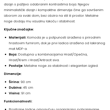
dizajn s pažljivo odabranim kontrastima boja. Njegov
minimalistički dizajn i kompaktne dimenzije čine ga savršenim
izborom za svaki dom, bez obzira na stil ili prostor. Metalne
noge dodaju mu vizualnu lakoću i stabilnost.
Ključne značajke:
Materijali:
Komoda je u potpunosti izrađena s prirodnim
hrastovim furnirom, dok je prvi ladica izrađena od lakiranog
mat MDF-a.
Boja:
Dostupna u kombinacijama Hrast/Opečna,
Hrast/Krem i Hrast/Antracit siva.
Postolje:
Metalne noge za stabilnost i elegantan izgled.
Dimenzije:
Širina:
90 cm
Dubina:
45 cm
Visina:
91 cm
Funkcionalnosti:
Prostrane ladice omogućuju organizirano pohranjivanje