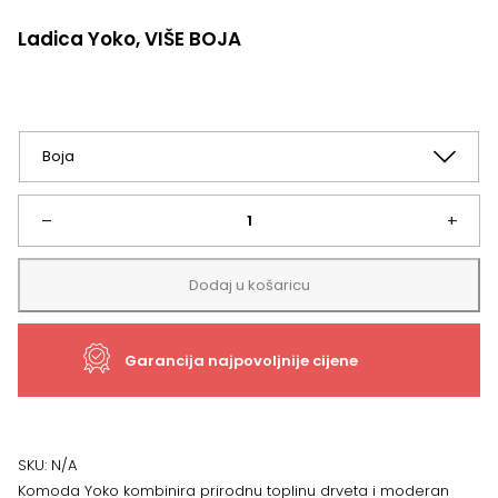
Ladica Yoko, VIŠE BOJA
Ladica
–
+
Yoko,
Dodaj u košaricu
VIŠE
Garancija najpovoljnije cijene
BOJA
količina
SKU:
N/A
Komoda Yoko kombinira prirodnu toplinu drveta i moderan