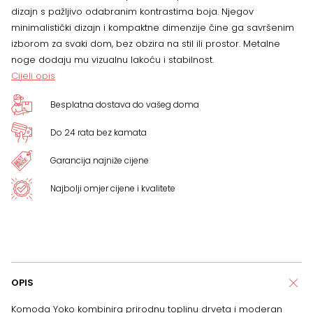
dizajn s pažljivo odabranim kontrastima boja. Njegov
minimalistički dizajn i kompaktne dimenzije čine ga savršenim
izborom za svaki dom, bez obzira na stil ili prostor. Metalne
noge dodaju mu vizualnu lakoću i stabilnost.
Cijeli opis
Besplatna dostava do vašeg doma
Do 24 rata bez kamata
Garancija najniže cijene
Najbolji omjer cijene i kvalitete
OPIS
Komoda Yoko kombinira prirodnu toplinu drveta i moderan