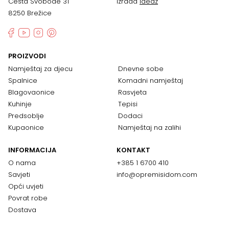
Cesta Svobode 31
Izrada
Ideaz
8250 Brežice
PROIZVODI
Namještaj za djecu
Dnevne sobe
Spalnice
Komadni namještaj
Blagovaonice
Rasvjeta
Kuhinje
Tepisi
Predsoblje
Dodaci
Kupaonice
Namještaj na zalihi
INFORMACIJA
KONTAKT
O nama
+385 1 6700 410
Savjeti
info@opremisidom.com
Opći uvjeti
Povrat robe
Dostava