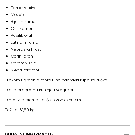
Terrazzo
siva
Mozaik
Bijeli mramor
Crni kamen
Pacifik orah
Latino mramor
Nebraska hrast
Carini orah
Chromix siva
Siena mramor
Tijekom ugradnje moraju se napraviti rupe za ručke.
Dio je programa kuhinje Evergreen.
Dimenzije elementa: Š90xV88xD60 cm
Težina: 61,80 kg
DODATNE INFORMACIJE