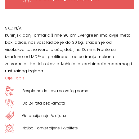
ladičar
Evergreen
SKU:
N/A
Kuhinjski donji ormarić širine 90 cm Evergreen ima dvije metal
R-
box ladice, nosivost ladice je do 30 kg. Izrađen je od
visokokvalitetne iveral ploče, debljine 18 mm.
Fronte su
90-
izrađene od MDF-a i profilirane.
Ladice imaju mekano
zatvaranje i Hettich okovlje. Kuhinja je kombinacija modernog i
2MBOX/3,
rustikalnog izgleda.
Cijeli opis
dvije
Besplatna dostava do vašeg doma
ladice
Do 24 rata bez kamata
količina
Garancija najniže cijene
Najbolji omjer cijene i kvalitete