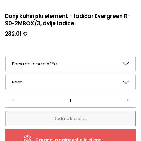
Donji kuhinjski element – ladičar Evergreen R-
90-2MBOX/3, dvije ladice
232,01
€
Donji
–
+
kuhinjski
Dodaj u košaricu
element
Garancija najpovoljnije cijene
-