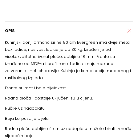
OPIS
Kuhinjski donji ormarić širine 90 cm Evergreen ima dvije metal
box ladice, nosivost ladice je do 30 kg. Izrađen je od
visokokvalitetne iveral ploče, debljine 18 mm.
Fronte su
izrađene od MDF-a i profilirane.
Ladice imaju mekano
zatvaranje i Hettich okovlje. Kuhinja je kombinacija modernog i
rustikalnog izgleda.
Fronte su mat i boje bijelokosti.
Radna ploča i postolje uključeni su u cijenu.
Ručke uz nadoplatu.
Boja korpusa je bijela.
Radnu ploču debljine 4 cm uz nadoplatu možete birati između
sljedećih boja: