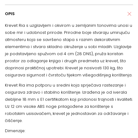
OPIS
Krevet Ria s uzglavljem i okvirom u zemljanim tonovima unosi u
sobe mir i udobnost prirode. Prirodne boje stvaraju umirujuću
atmosferu koja se savršeno stapa s raznim dekorativnim
elementima i stvara skladno okruženje u sobi mladih. Uzglavlje
je podstavljeno spužvom od 4 cm (28 DNS), pruža koristan
prostor za odlaganje knjiga i drugih predmeta uz krevet, što
doprinosi praktičnoj upotrebi. Krevet je nosivosti 130 kg, što
osigurava sigurnost i čvrstoću tijekom višegodišnjeg korištenja.
Krevet Ria ima potporu u sredini koja sprječava rastezanje i
osigurava zdravo i stabilno korištenje. Izrađena je od iverala
debljine 18 mm s E1 certifikatom koji pridonosi trajnosti i kvaliteti.
Uz 12 cm visoke ABS noge prilagođene za korištenje s
robotskim usisavačem, krevet je jednostavan za održavanje i
čišćenje.
Dimenzije: