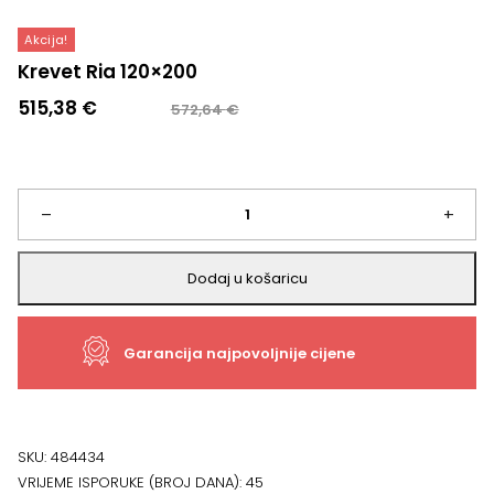
Akcija!
Krevet Ria 120×200
Izvorna
Trenutna
515,38
€
572,64
€
cijena
cijena
bila
je:
je:
515,38 €.
572,64 €.
Krevet
–
+
Ria
Dodaj u košaricu
120x200
Garancija najpovoljnije cijene
količina
SKU:
484434
VRIJEME ISPORUKE (BROJ DANA):
45