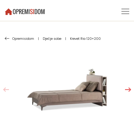
Opremisidom
|
Dječje sobe
|
Krevet Ria 120×200