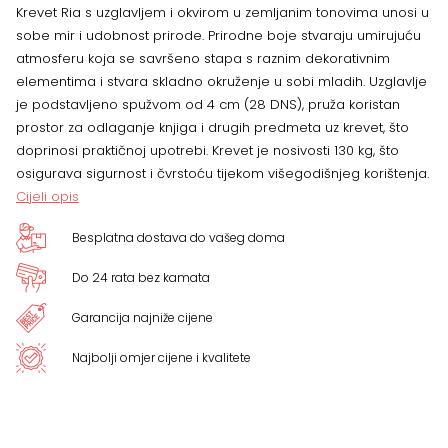
Krevet Ria s uzglavljem i okvirom u zemljanim tonovima unosi u
sobe mir i udobnost prirode. Prirodne boje stvaraju umirujuću
atmosferu koja se savršeno stapa s raznim dekorativnim
elementima i stvara skladno okruženje u sobi mladih. Uzglavlje
je podstavljeno spužvom od 4 cm (28 DNS), pruža koristan
prostor za odlaganje knjiga i drugih predmeta uz krevet, što
doprinosi praktičnoj upotrebi. Krevet je nosivosti 130 kg, što
osigurava sigurnost i čvrstoću tijekom višegodišnjeg korištenja.
Cijeli opis
Besplatna dostava do vašeg doma
Do 24 rata bez kamata
Garancija najniže cijene
Najbolji omjer cijene i kvalitete