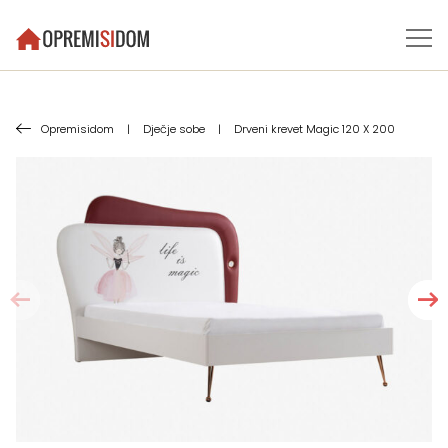
Opremisidom
|
Dječje sobe
|
Drveni krevet Magic 120 X 200