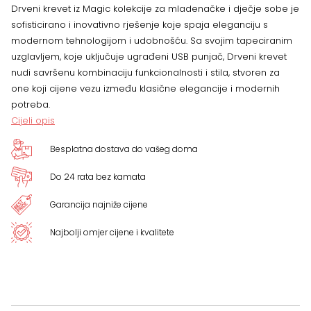
količina
Drveni krevet iz Magic kolekcije za mladenačke i dječje sobe je
sofisticirano i inovativno rješenje koje spaja eleganciju s
modernom tehnologijom i udobnošću. Sa svojim tapeciranim
uzglavljem, koje uključuje ugrađeni USB punjač, ​​Drveni krevet
nudi savršenu kombinaciju funkcionalnosti i stila, stvoren za
one koji cijene vezu između klasične elegancije i modernih
potreba.
Cijeli opis
Besplatna dostava do vašeg doma
Do 24 rata bez kamata
Garancija najniže cijene
Najbolji omjer cijene i kvalitete