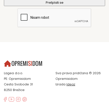
Lagea d.o.o.
Sva prava pridržana © 2026
PE: Opremisidom
Opremisidom
Cesta Svobode 31
Izrada
Ideaz
8250 Brežice