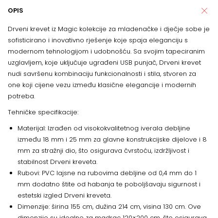
OPIS
Drveni krevet iz Magic kolekcije za mladenačke i dječje sobe je
sofisticirano i inovativno rješenje koje spaja eleganciju s
modernom tehnologijom i udobnošću. Sa svojim tapeciranim
uzglavljem, koje uključuje ugrađeni USB punjač, ​​Drveni krevet
nudi savršenu kombinaciju funkcionalnosti i stila, stvoren za
one koji cijene vezu između klasične elegancije i modernih
potreba.
Tehničke specifikacije:
Materijal: Izrađen od visokokvalitetnog iverala debljine
između 18 mm i 25 mm za glavne konstrukcijske dijelove i 8
mm za stražnji dio, što osigurava čvrstoću, izdržljivost i
stabilnost Drveni kreveta.
Rubovi: PVC lajsne na rubovima debljine od 0,4 mm do 1
mm dodatno štite od habanja te poboljšavaju sigurnost i
estetski izgled Drveni kreveta.
Dimenzije: širina 155 cm, dužina 214 cm, visina 130 cm. Ove
dimenzije su idealne za madrac 120×200 cm, što osigurava