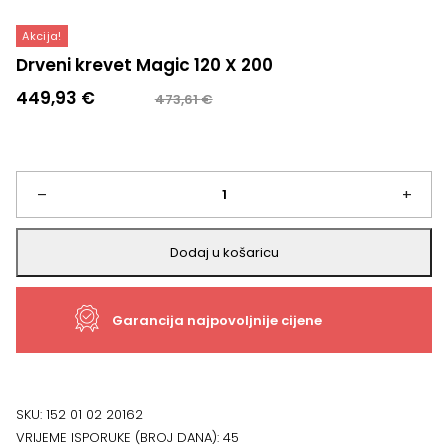
Akcija!
Drveni krevet Magic 120 X 200
Izvorna
Trenutna
449,93
€
473,61
€
cijena
cijena
bila
je:
je:
449,93 €.
473,61 €.
Drveni
–
+
krevet
Dodaj u košaricu
Magic
Garancija najpovoljnije cijene
120
X
200
SKU:
152 01 02 20162
VRIJEME ISPORUKE (BROJ DANA):
45