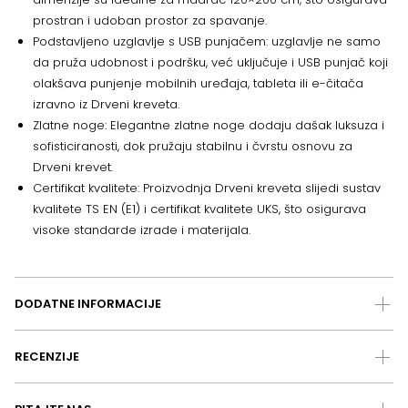
prostran i udoban prostor za spavanje.
Podstavljeno uzglavlje s USB punjačem: uzglavlje ne samo
da pruža udobnost i podršku, već uključuje i USB punjač koji
olakšava punjenje mobilnih uređaja, tableta ili e-čitača
izravno iz Drveni kreveta.
Zlatne noge: Elegantne zlatne noge dodaju dašak luksuza i
sofisticiranosti, dok pružaju stabilnu i čvrstu osnovu za
Drveni krevet.
Certifikat kvalitete: Proizvodnja Drveni kreveta slijedi sustav
kvalitete TS EN (E1) i certifikat kvalitete UKS, što osigurava
visoke standarde izrade i materijala.
DODATNE INFORMACIJE
RECENZIJE