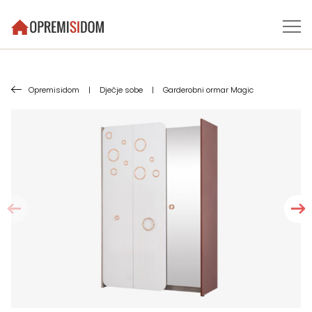
Opremisidom
|
Dječje sobe
|
Garderobni ormar Magic