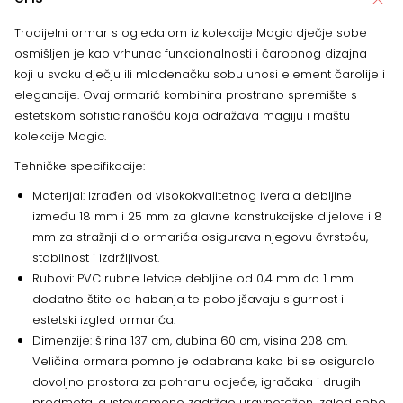
Trodijelni ormar s ogledalom iz kolekcije Magic dječje sobe
osmišljen je kao vrhunac funkcionalnosti i čarobnog dizajna
koji u svaku dječju ili mladenačku sobu unosi element čarolije i
elegancije. Ovaj ormarić kombinira prostrano spremište s
estetskom sofisticiranošću koja odražava magiju i maštu
kolekcije Magic.
Tehničke specifikacije:
Materijal: Izrađen od visokokvalitetnog iverala debljine
između 18 mm i 25 mm za glavne konstrukcijske dijelove i 8
mm za stražnji dio ormarića osigurava njegovu čvrstoću,
stabilnost i izdržljivost.
Rubovi: PVC rubne letvice debljine od 0,4 mm do 1 mm
dodatno štite od habanja te poboljšavaju sigurnost i
estetski izgled ormarića.
Dimenzije: širina 137 cm, dubina 60 cm, visina 208 cm.
Veličina ormara pomno je odabrana kako bi se osiguralo
dovoljno prostora za pohranu odjeće, igračaka i drugih
predmeta, a istovremeno zadržao uravnotežen izgled sobe.