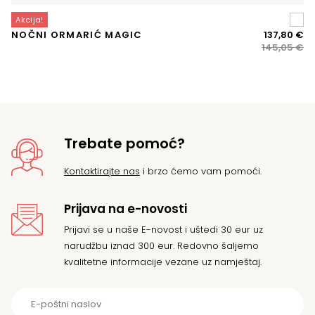
Akcija!
A
Iz
Tr
NOČNI ORMARIĆ MAGIC
137,80
€
D
ci
ci
145,05
€
bi
je:
je:
13
14
Trebate pomoć?
Kontaktirajte nas
i brzo ćemo vam pomoći.
Prijava na e-novosti
Prijavi se u naše E-novost i uštedi 30 eur uz
narudžbu iznad 300 eur. Redovno šaljemo
kvalitetne informacije vezane uz namještaj.