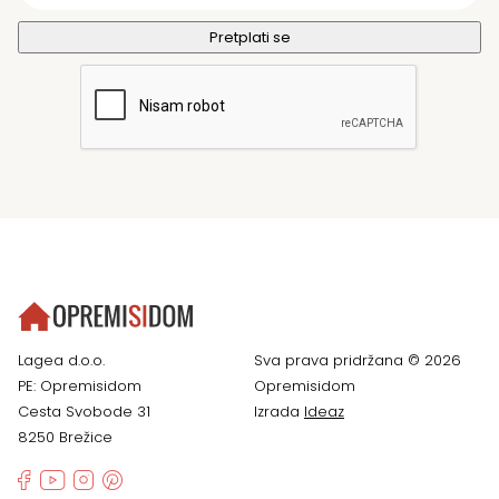
Lagea d.o.o.
Sva prava pridržana © 2026
PE: Opremisidom
Opremisidom
Cesta Svobode 31
Izrada
Ideaz
8250 Brežice