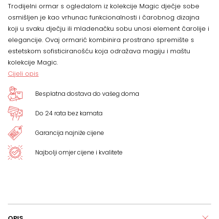
Trodijelni ormar s ogledalom iz kolekcije Magic dječje sobe
osmišljen je kao vrhunac funkcionalnosti i čarobnog dizajna
koji u svaku dječju ili mladenačku sobu unosi element čarolije i
elegancije. Ovaj ormarić kombinira prostrano spremište s
estetskom sofisticiranošću koja odražava magiju i maštu
kolekcije Magic.
Cijeli opis
Besplatna dostava do vašeg doma
Do 24 rata bez kamata
Garancija najniže cijene
Najbolji omjer cijene i kvalitete
OPIS