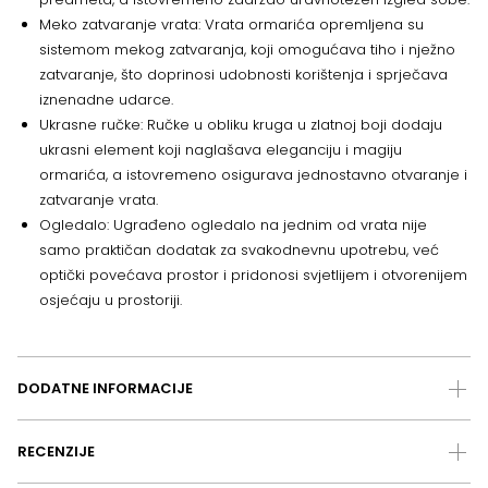
Meko zatvaranje vrata: Vrata ormarića opremljena su
sistemom mekog zatvaranja, koji omogućava tiho i nježno
zatvaranje, što doprinosi udobnosti korištenja i sprječava
iznenadne udarce.
Ukrasne ručke: Ručke u obliku kruga u zlatnoj boji dodaju
ukrasni element koji naglašava eleganciju i magiju
ormarića, a istovremeno osigurava jednostavno otvaranje i
zatvaranje vrata.
Ogledalo: Ugrađeno ogledalo na jednim od vrata nije
samo praktičan dodatak za svakodnevnu upotrebu, već
optički povećava prostor i pridonosi svjetlijem i otvorenijem
osjećaju u prostoriji.
DODATNE INFORMACIJE
RECENZIJE