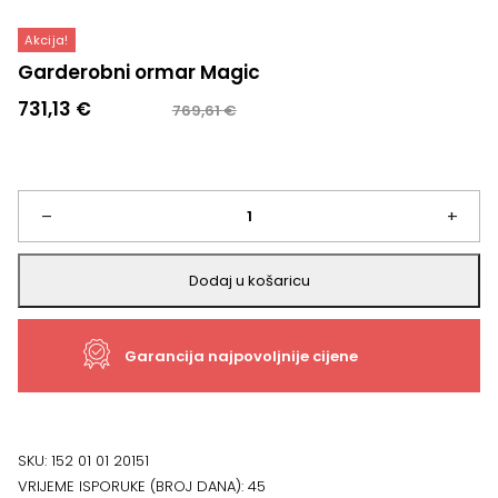
Akcija!
Garderobni ormar Magic
Izvorna
Trenutna
731,13
€
769,61
€
cijena
cijena
bila
je:
je:
731,13 €.
769,61 €.
Garderobni
–
+
ormar
Dodaj u košaricu
Magic
Garancija najpovoljnije cijene
količina
SKU:
152 01 01 20151
VRIJEME ISPORUKE (BROJ DANA):
45