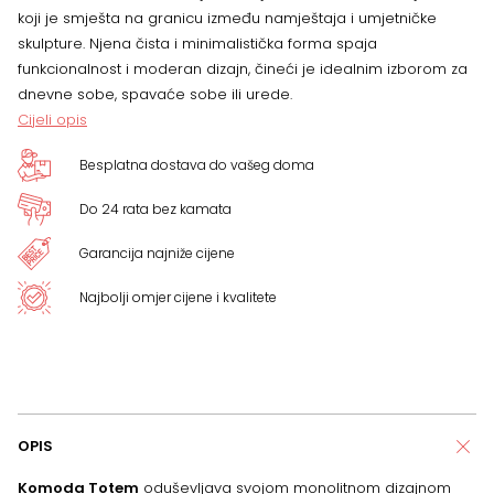
koji je smješta na granicu između namještaja i umjetničke
skulpture. Njena čista i minimalistička forma spaja
funkcionalnost i moderan dizajn, čineći je idealnim izborom za
dnevne sobe, spavaće sobe ili urede.
Cijeli opis
Besplatna dostava do vašeg doma
Do 24 rata bez kamata
Garancija najniže cijene
Najbolji omjer cijene i kvalitete
OPIS
Komoda Totem
oduševljava svojom monolitnom dizajnom