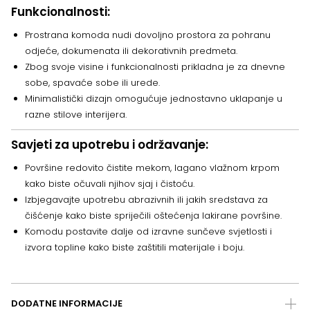
Funkcionalnosti:
Prostrana komoda nudi dovoljno prostora za pohranu
odjeće, dokumenata ili dekorativnih predmeta.
Zbog svoje visine i funkcionalnosti prikladna je za dnevne
sobe, spavaće sobe ili urede.
Minimalistički dizajn omogućuje jednostavno uklapanje u
razne stilove interijera.
Savjeti za upotrebu i održavanje:
Površine redovito čistite mekom, lagano vlažnom krpom
kako biste očuvali njihov sjaj i čistoću.
Izbjegavajte upotrebu abrazivnih ili jakih sredstava za
čišćenje kako biste spriječili oštećenja lakirane površine.
Komodu postavite dalje od izravne sunčeve svjetlosti i
izvora topline kako biste zaštitili materijale i boju.
DODATNE INFORMACIJE