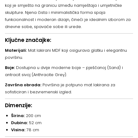
koji je smješta na granicu između namještaja i umjetničke
skulpture. Njena čista i minimalistička forma spaja
funkcionalnost i moderan dizajn, čineći je idealnim izborom za
dnevne sobe, spavaće sobe ili urede.
Ključne značajke:
Materijali:
Mat lakirani MDF koji osigurava glatku i elegantnu
površinu.
Boje:
Dostupna u dvije moderne boje – pješčanoj (Sand) i
antracit sivoj (Anthracite Grey).
Završna obrada:
Površina je potpuno mat lakirana za
sofisticiran i bezvremenski izgled.
Dimenzije:
Širina:
200 cm
Dubina:
52 cm
Visina:
78 cm