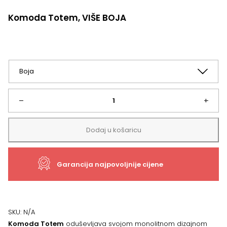
Komoda Totem, VIŠE BOJA
Komoda
–
+
Totem,
Dodaj u košaricu
VIŠE
Garancija najpovoljnije cijene
BOJA
količina
SKU:
N/A
Komoda Totem
oduševljava svojom monolitnom dizajnom