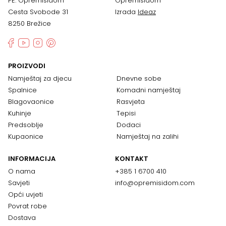
PE: Opremisidom
Opremisidom
Cesta Svobode 31
Izrada
Ideaz
8250 Brežice
PROIZVODI
Namještaj za djecu
Dnevne sobe
Spalnice
Komadni namještaj
Blagovaonice
Rasvjeta
Kuhinje
Tepisi
Predsoblje
Dodaci
Kupaonice
Namještaj na zalihi
INFORMACIJA
KONTAKT
O nama
+385 1 6700 410
Savjeti
info@opremisidom.com
Opći uvjeti
Povrat robe
Dostava