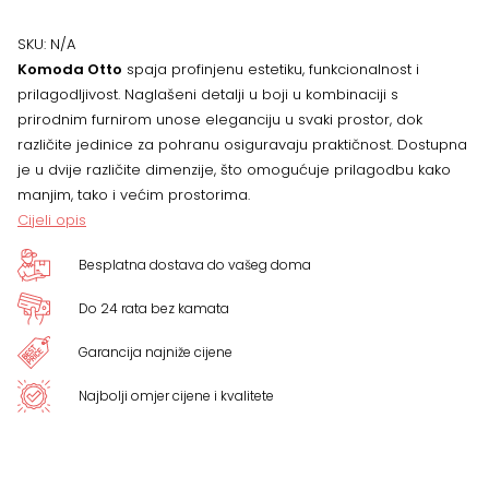
DIMENZIJA
SKU:
N/A
Komoda Otto
spaja profinjenu estetiku, funkcionalnost i
količina
prilagodljivost. Naglašeni detalji u boji u kombinaciji s
prirodnim furnirom unose eleganciju u svaki prostor, dok
različite jedinice za pohranu osiguravaju praktičnost. Dostupna
je u dvije različite dimenzije, što omogućuje prilagodbu kako
manjim, tako i većim prostorima.
Cijeli opis
Besplatna dostava do vašeg doma
Do 24 rata bez kamata
Garancija najniže cijene
Najbolji omjer cijene i kvalitete