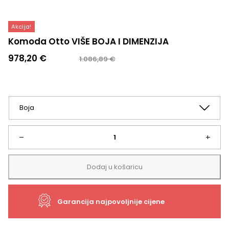
Akcija!
Komoda Otto VIŠE BOJA I DIMENZIJA
Izvorna
Trenutna
978,20
€
1.086,89
€
cijena
cijena
bila
je:
je:
978,20 €.
1.086,89 €.
Komoda
–
+
Otto
Dodaj u košaricu
VIŠE
Garancija najpovoljnije cijene
BOJA
I