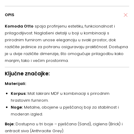
OPIS
Komoda Otto
spaja profinjenu estetiku, funkcionalnost i
prilagodljivost. Naglašeni detalji u boji u kombinaciji s
prirodnim furnirom unose eleganciju u svaki prostor, dok
različite jedinice za pohranu osiguravaju praktičnost. Dostupna
je u dvije različite dimenzije, što omogućuje prilagodbu kako
manjim, tako i većim prostorima.
Ključne značajke:
Materijali:
Korpus:
Mat lakirani MDF u kombinaciji s prirodnim
hrastovim furnirom.
Noge:
Metalne, obojene u pješčanoj boji za stabilnost i
moderan izgled.
Boje:
Dostupna u tri boje – pješčana (Sand), ciglena (Brick) i
antracit siva (Anthracite Grey).