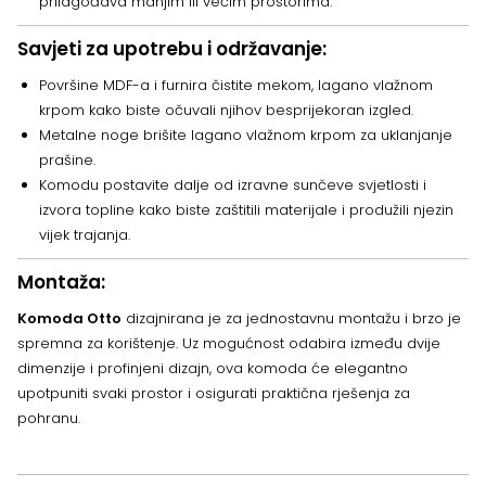
prilagođava manjim ili većim prostorima.
Savjeti za upotrebu i održavanje:
Površine MDF-a i furnira čistite mekom, lagano vlažnom
krpom kako biste očuvali njihov besprijekoran izgled.
Metalne noge brišite lagano vlažnom krpom za uklanjanje
prašine.
Komodu postavite dalje od izravne sunčeve svjetlosti i
izvora topline kako biste zaštitili materijale i produžili njezin
vijek trajanja.
Montaža:
Komoda Otto
dizajnirana je za jednostavnu montažu i brzo je
spremna za korištenje. Uz mogućnost odabira između dvije
dimenzije i profinjeni dizajn, ova komoda će elegantno
upotpuniti svaki prostor i osigurati praktična rješenja za
pohranu.