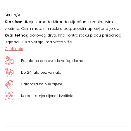
SKU:
N/A
Klasičan
dizajn komode Miranda uljepšan je zanimljivim
vratima. Osim metalnih ručki u potpunosti napravljena je od
kvalitetnog
borovog drva. Ima kontrastičku ploču prirodnog
izgleda. Duža verzija ima vrata više.
Cijeli opis
Besplatna dostava do vašeg doma
Do 24 rata bez kamata
Garancija najniže cijene
Najbolji omjer cijene i kvalitete