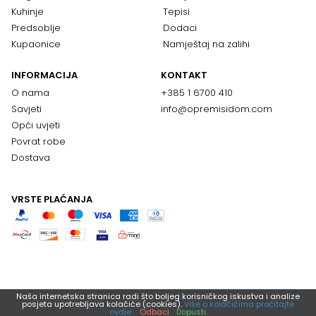
Kuhinje
Tepisi
Predsoblje
Dodaci
Kupaonice
Namještaj na zalihi
INFORMACIJA
KONTAKT
O nama
+385 1 6700 410
Savjeti
info@opremisidom.com
Opći uvjeti
Povrat robe
Dostava
VRSTE PLAĆANJA
Naša internetska stranica radi što boljeg korisničkog iskustva i analize
posjeta upotrebljava kolačiće (cookies).
Više o kolačićima pročitajte
ovdje.
Odbaci
Dopusti.