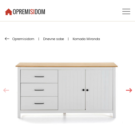
Opremisidom
|
Dnevne sobe
|
Komoda Miranda