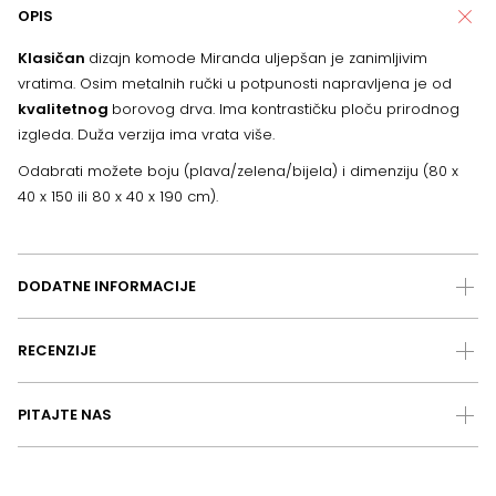
OPIS
Klasičan
dizajn komode Miranda uljepšan je zanimljivim
vratima. Osim metalnih ručki u potpunosti napravljena je od
kvalitetnog
borovog drva. Ima kontrastičku ploču prirodnog
izgleda. Duža verzija ima vrata više.
Odabrati možete boju (plava/zelena/bijela) i dimenziju (80 x
40 x 150 ili 80 x 40 x 190 cm).
DODATNE INFORMACIJE
RECENZIJE
PITAJTE NAS