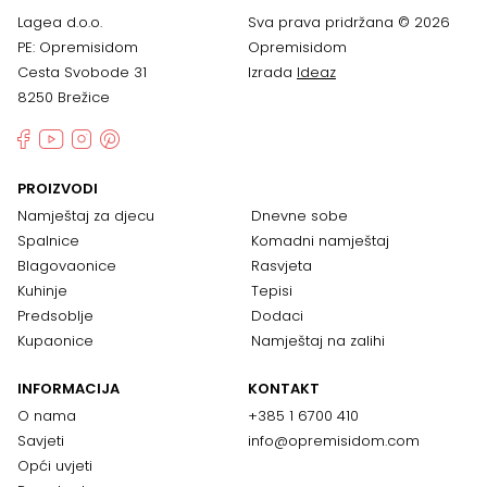
Lagea d.o.o.
Sva prava pridržana © 2026
PE: Opremisidom
Opremisidom
Cesta Svobode 31
Izrada
Ideaz
8250 Brežice
PROIZVODI
Namještaj za djecu
Dnevne sobe
Spalnice
Komadni namještaj
Blagovaonice
Rasvjeta
Kuhinje
Tepisi
Predsoblje
Dodaci
Kupaonice
Namještaj na zalihi
INFORMACIJA
KONTAKT
O nama
+385 1 6700 410
Savjeti
info@opremisidom.com
Opći uvjeti