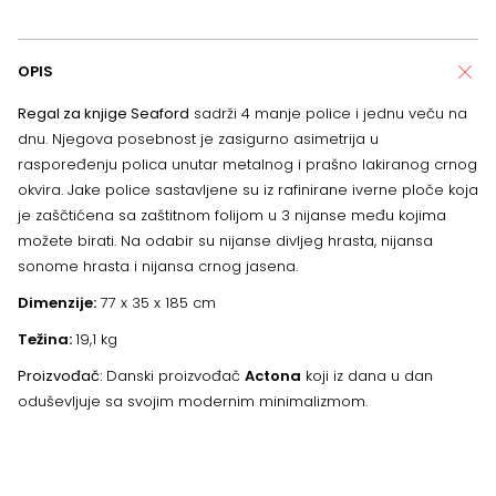
OPIS
Regal za knjige Seaford
sadrži 4 manje police i jednu veču na
dnu. Njegova posebnost je zasigurno asimetrija u
raspoređenju polica unutar metalnog i prašno lakiranog crnog
okvira. Jake police sastavljene su iz rafinirane iverne ploče koja
je zaščtićena sa zaštitnom folijom u 3 nijanse među kojima
možete birati. Na odabir su nijanse divljeg hrasta, nijansa
sonome hrasta i nijansa crnog jasena.
Dimenzije:
77 x 35 x 185 cm
Težina:
19,1 kg
Proizvođač:
Danski proizvođač
Actona
koji iz dana u dan
oduševljuje sa svojim modernim minimalizmom.