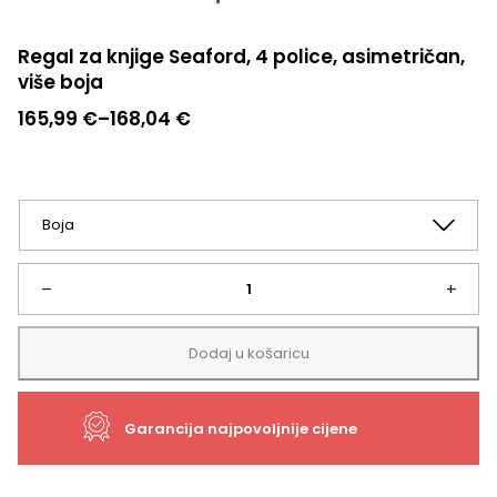
Regal za knjige Seaford, 4 police, asimetričan,
više boja
Raspon
165,99
€
–
168,04
€
cijena:
od
165,99 €
do
168,04 €
Regal
–
+
za
Dodaj u košaricu
knjige
Garancija najpovoljnije cijene
Seaford,
4