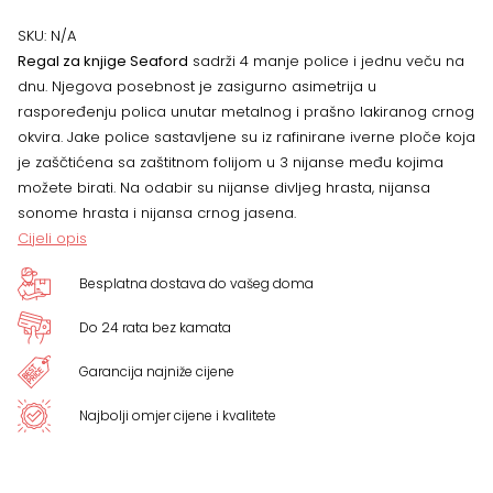
police,
SKU:
N/A
Regal za knjige Seaford
sadrži 4 manje police i jednu veču na
asimetričan,
dnu. Njegova posebnost je zasigurno asimetrija u
raspoređenju polica unutar metalnog i prašno lakiranog crnog
više
okvira. Jake police sastavljene su iz rafinirane iverne ploče koja
je zaščtićena sa zaštitnom folijom u 3 nijanse među kojima
boja
možete birati. Na odabir su nijanse divljeg hrasta, nijansa
sonome hrasta i nijansa crnog jasena.
količina
Cijeli opis
Besplatna dostava do vašeg doma
Do 24 rata bez kamata
Garancija najniže cijene
Najbolji omjer cijene i kvalitete