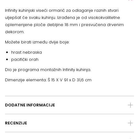
Infinity kuhinjski viseći ormarić za odlaganje raznih stvari
uljepšat će svaku kuhinju. Izrađena je od visokokvalitetne
oplemenjene ploče debljine 18 mm i presvučena drvenim
dekorom.
Možete birati između dvije boje:
hrast nebraska
pacifički orah
Dio je programa montažnih Infinity kuhinja.
Dimenzije elementa: Š 15 X V 91 x D 31,6 cm
DODATNE INFORMACIJE
RECENZIJE