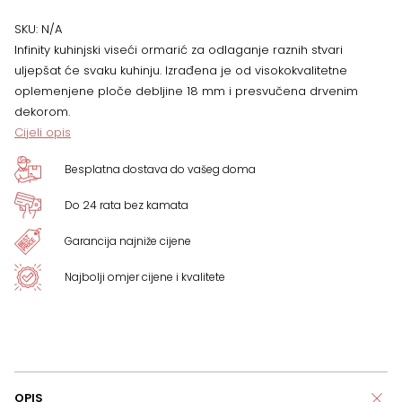
viseči
SKU:
N/A
Infinity kuhinjski viseći ormarić za odlaganje raznih stvari
ormarič,
uljepšat će svaku kuhinju. Izrađena je od visokokvalitetne
oplemenjene ploče debljine 18 mm i presvučena drvenim
VIŠE
dekorom.
Cijeli opis
BOJA
Besplatna dostava do vašeg doma
količina
Do 24 rata bez kamata
Garancija najniže cijene
Najbolji omjer cijene i kvalitete
OPIS