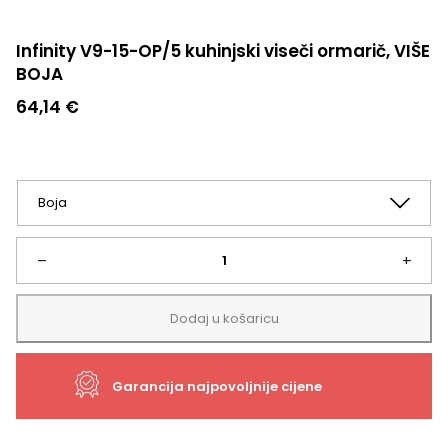
Infinity V9-15-OP/5 kuhinjski viseči ormarič, VIŠE
BOJA
64,14
€
Infinity
–
+
V9-
Dodaj u košaricu
15-
Garancija najpovoljnije cijene
OP/5
kuhinjski