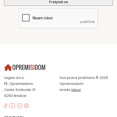
Lagea d.o.o.
Sva prava pridržana © 2026
PE: Opremisidom
Opremisidom
Cesta Svobode 31
Izrada
Ideaz
8250 Brežice