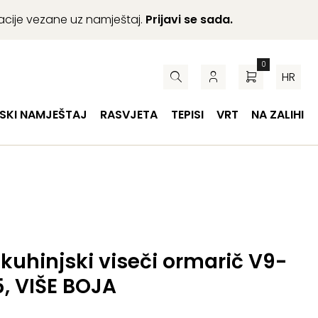
macije vezane uz namještaj.
Prijavi se sada.
0
HR
SKI NAMJEŠTAJ
RASVJETA
TEPISI
VRT
NA ZALIHI
y kuhinjski viseči ormarič V9-
, VIŠE BOJA