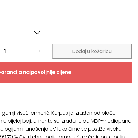
+
Dodaj u košaricu
arancija najpovoljnije cijene
ja gornji viseći ormarić. Korpus je izrađen od ploče
m u bijeloj boji, a fronte su izrađene od MDF-mediapana
hnologijom nanošenja UV laka čime se postiže visoka
– 99,70 %.Ova tehnologija omogućuje četiri puta bolju