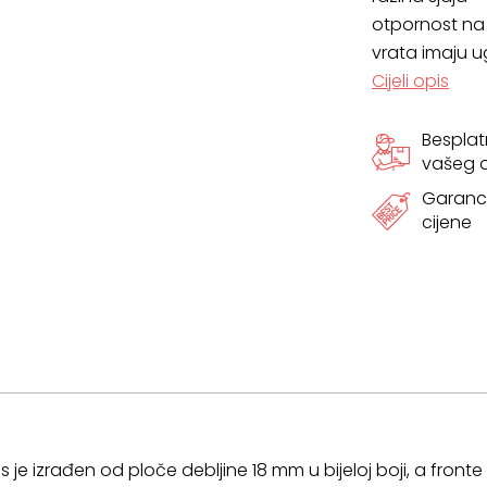
VIŠE
otpornost na f
vrata imaju 
BOJA
Cijeli opis
količina
Bespla
vašeg
Garanci
cijene
pus je izrađen od ploče debljine 18 mm u bijeloj boji, a fron