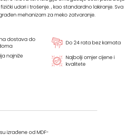
izički udari i trošenje. , kao standardno lakiranje. Sva
ugrađen mehanizam za meko zatvaranje.
tna dostava do
Do 24 rata bez kamata
 doma
ja najniže
Najbolji omjer cijene i
kvalitete
te su izrađene od MDF-