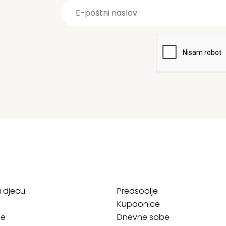
a djecu
Predsoblje
Kupaonice
ce
Dnevne sobe