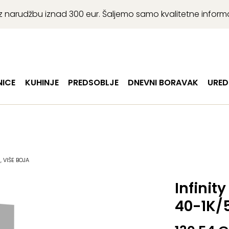
r uz narudžbu iznad 300 eur. Šaljemo samo kvalitetne infor
ICE
KUHINJE
PREDSOBLJE
DNEVNI BORAVAK
URED
, VIŠE BOJA
Infinit
40-1K/5