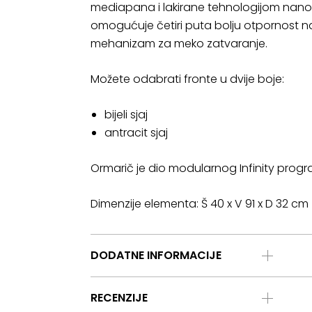
mediapana i lakirane tehnologijom nanoše
omogućuje četiri puta bolju otpornost na 
mehanizam za meko zatvaranje.
Možete odabrati fronte u dvije boje:
bijeli sjaj
antracit sjaj
Ormarič je dio modularnog Infinity programa
Dimenzije elementa: Š 40 x V 91 x D 32 cm
DODATNE INFORMACIJE
RECENZIJE