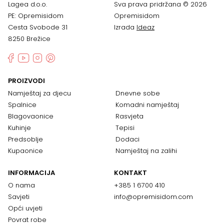
Lagea d.o.o.
Sva prava pridržana © 2026
PE: Opremisidom
Opremisidom
Cesta Svobode 31
Izrada
Ideaz
8250 Brežice
PROIZVODI
Namještaj za djecu
Dnevne sobe
Spalnice
Komadni namještaj
Blagovaonice
Rasvjeta
Kuhinje
Tepisi
Predsoblje
Dodaci
Kupaonice
Namještaj na zalihi
INFORMACIJA
KONTAKT
O nama
+385 1 6700 410
Savjeti
info@opremisidom.com
Opći uvjeti
Povrat robe