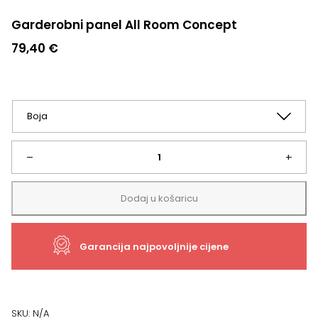
Garderobni panel All Room Concept
79,40
€
Garderobni
–
+
panel
Dodaj u košaricu
All
Garancija najpovoljnije cijene
Room
Concept
količina
SKU:
N/A