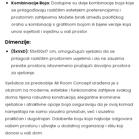
Kombinacije Boja:
Dostupne su dvije kombinacije boja koje
se prilagođavaju različitim estetskim preferencijama i
prostornim zahtjevima. Možete birati između pacifičkog
oraha u kombinaciji s grafitnom bojom ili bijele verzije koja
unosi svjetlost i svježinu u vaš prostor.
Dimenzije:
(ŠxVxD):
55x100x17 cm, omogućujući vješalici da se
prilagodi različitim prostornim uvjetima i da ne zauzima
previše prostora, istovremeno pružajući dovoljno prostora
za vješanje.
Vješalica za predsoblje All Room Concept izrađena je s
obzirom na moderne, estetske i funkcionalne zahtjeve svakog
doma. Njena robustna konstrukcija, elegantne kromirane
vješalice i atraktivne opcije boja osiguravaju da je ovaj komad
namještaja ne samo vizualno privlačan, već i izuzetno
praktičan i dugotrajan. Odaberite boju koja najbolje odgovara
vašem prostoru i uživajte u dodatnoj organizaciji i stilu koji
donosi u vaš dom.