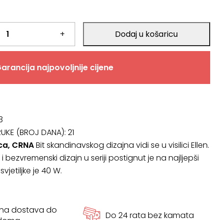
+
Dodaj u košaricu
arancija najpovoljnije cijene
3
RUKE (BROJ DANA):
21
lica, CRNA
Bit skandinavskog dizajna vidi se u visilici Ellen.
bezvremenski dizajn u seriji postignut je na najljepši
vjetiljke je 40 W.
tna dostava do
Do 24 rata bez kamata