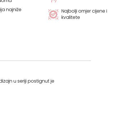
 doma
ja najniže
Najbolji omjer cijene i
kvalitete
izajn u seriji postignut je