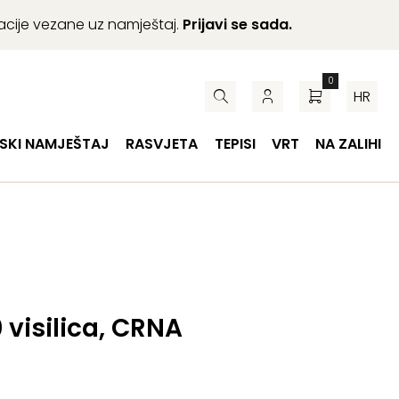
macije vezane uz namještaj.
Prijavi se sada.
0
HR
SKI NAMJEŠTAJ
RASVJETA
TEPISI
VRT
NA ZALIHI
0 visilica, CRNA