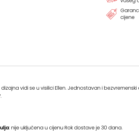
vašeg
Garanci
cijene
izajna vidi se u visilici Ellen. Jednostavan i bezvremenski d
.
ulja
: nije uključena u cijenu Rok dostave je 30 dana.