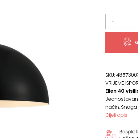
Ellen
–
40
G
visilica,
CRNA
količina
SKU:
4857300
VRIJEME ISPO
Ellen 40 visi
Jednostavan i 
način. Snaga s
Cijeli opis
Bespla