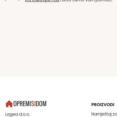
PROIZVODI
Namještaj z
Lagea d.o.o.