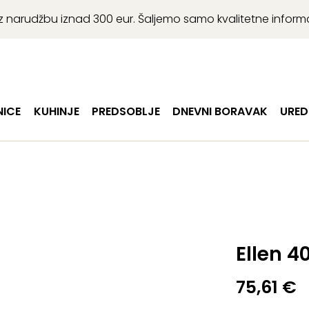
r uz narudžbu iznad 300 eur. Šaljemo samo kvalitetne infor
ICE
KUHINJE
PREDSOBLJE
DNEVNI BORAVAK
URED
Ellen 4
75,61
€