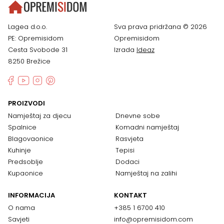
Lagea d.o.o.
Sva prava pridržana © 2026
PE: Opremisidom
Opremisidom
Cesta Svobode 31
Izrada
Ideaz
8250 Brežice
PROIZVODI
Namještaj za djecu
Dnevne sobe
Spalnice
Komadni namještaj
Blagovaonice
Rasvjeta
Kuhinje
Tepisi
Predsoblje
Dodaci
Kupaonice
Namještaj na zalihi
INFORMACIJA
KONTAKT
O nama
+385 1 6700 410
Savjeti
info@opremisidom.com