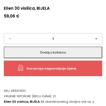
Ellen 30 visilica, BIJELA
59,06
€
Ellen
–
+
30
Dodaj u košaricu
visilica,
Garancija najpovoljnije cijene
BIJELA
količina
SKU:
48563001
VRIJEME ISPORUKE (BROJ DANA):
21
Ellen 30 visilica, BIJELA
Bit skandinavskog dizajna vidi se u