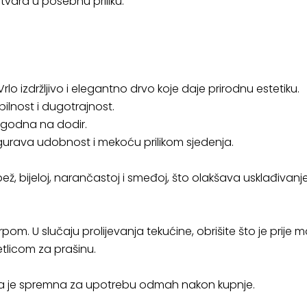
tvara u posebnu priliku.
rlo izdržljivo i elegantno drvo koje daje prirodnu estetiku.
ilnost i dugotrajnost.
ugodna na dodir.
urava udobnost i mekoću prilikom sjedenja.
 bež, bijeloj, narančastoj i smeđoj, što olakšava usklađivan
om. U slučaju prolijevanja tekućine, obrišite što je prije m
etlicom za prašinu.
ica je spremna za upotrebu odmah nakon kupnje.