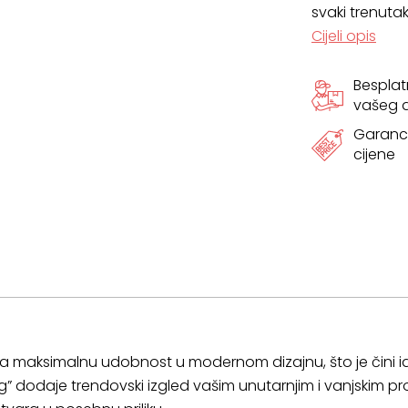
svaki trenutak
Cijeli opis
Bespla
vašeg
Garanci
cijene
a maksimalnu udobnost u modernom dizajnu, što je čini i
ing” dodaje trendovski izgled vašim unutarnjim i vanjskim p