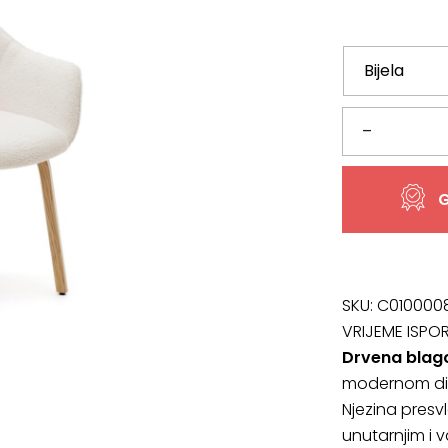
Drvena
–
blagovaonsk
G
stolica
Aleli
količina
SKU:
C010000
VRIJEME ISPO
Drvena blago
modernom diza
Njezina presvl
unutarnjim i 