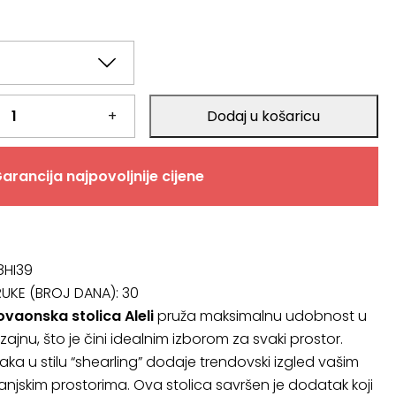
+
Dodaj u košaricu
a
arancija najpovoljnije cijene
8HI39
RUKE (BROJ DANA):
30
vaonska stolica Aleli
pruža maksimalnu udobnost u
jnu, što je čini idealnim izborom za svaki prostor.
aka u stilu “shearling” dodaje trendovski izgled vašim
vanjskim prostorima. Ova stolica savršen je dodatak koji