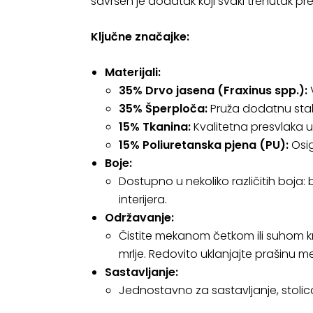
savršen je dodatak koji svaki trenutak pre
Ključne značajke:
Materijali:
35% Drvo jasena (Fraxinus spp.):
V
35% Šperploča:
Pruža dodatnu stab
15% Tkanina:
Kvalitetna presvlaka 
15% Poliuretanska pjena (PU):
Osig
Boje:
Dostupno u nekoliko različitih boja:
interijera.
Održavanje:
Čistite mekanom četkom ili suhom krp
mrlje. Redovito uklanjajte prašinu m
Sastavljanje:
Jednostavno za sastavljanje, stol