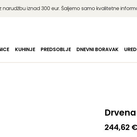
r uz narudžbu iznad 300 eur. Šaljemo samo kvalitetne infor
ICE
KUHINJE
PREDSOBLJE
DNEVNI BORAVAK
URED
Drvena 
244,62