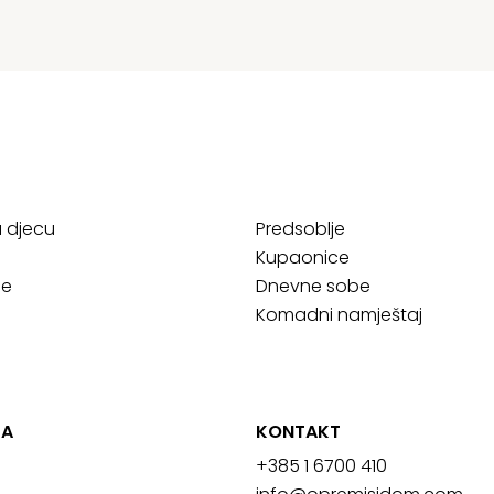
a djecu
Predsoblje
Kupaonice
ce
Dnevne sobe
Komadni namještaj
JA
KONTAKT
+385 1 6700 410