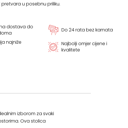
 pretvara u posebnu priliku.
tna dostava do
Do 24 rata bez kamata
 doma
ja najniže
Najbolji omjer cijene i
kvalitete
dealnim izborom za svaki
rostorima. Ova stolica