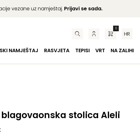
macije vezane uz namještaj.
Prijavi se sada.
0
HR
SKI NAMJEŠTAJ
RASVJETA
TEPISI
VRT
NA ZALIHI
blagovaonska stolica Aleli
€