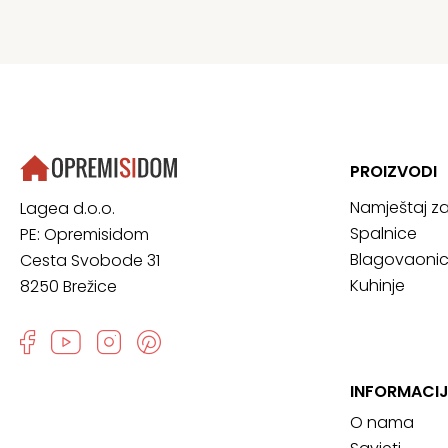
PROIZVODI
Namještaj z
Lagea d.o.o.
Spalnice
PE: Opremisidom
Blagovaoni
Cesta Svobode 31
Kuhinje
8250 Brežice
INFORMACI
O nama