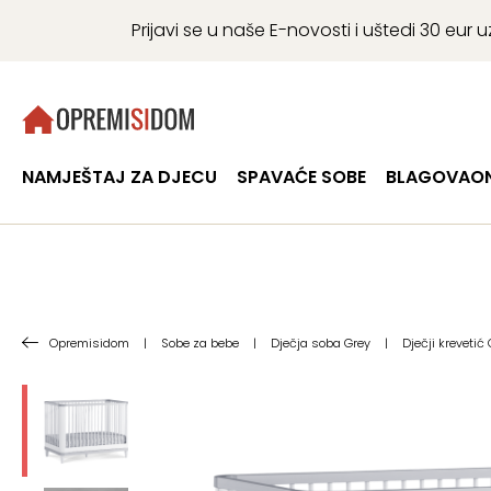
Prijavi se u naše E-novosti i uštedi 30 eu
NAMJEŠTAJ ZA DJECU
SPAVAĆE SOBE
BLAGOVAON
Opremisidom
|
Sobe za bebe
|
Dječja soba Grey
|
Dječji krevetić