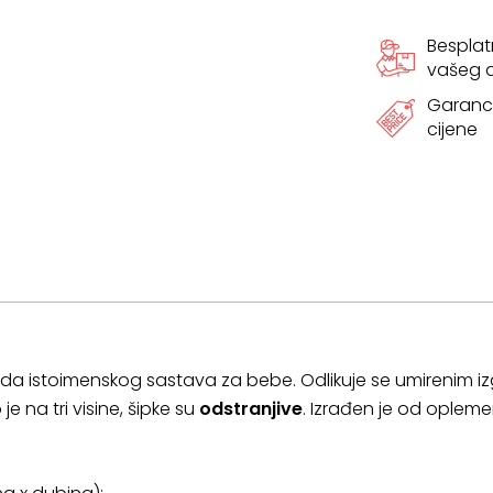
Bespla
vašeg
Garanci
cijene
oda istoimenskog sastava za bebe. Odlikuje se umirenim 
o
je na tri visine, šipke su
odstranjive
. Izrađen je od opleme