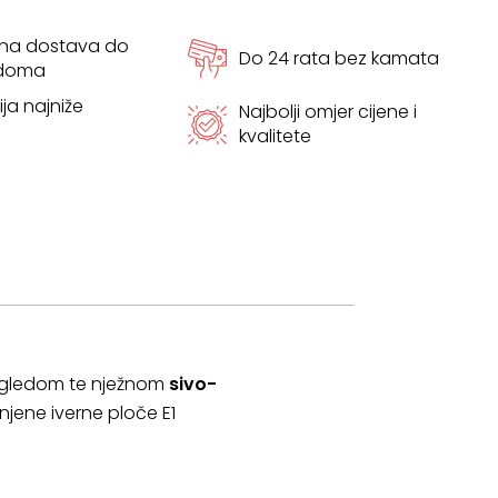
tna dostava do
Do 24 rata bez kamata
 doma
ja najniže
Najbolji omjer cijene i
kvalitete
izgledom te nježnom
sivo-
njene iverne ploče E1