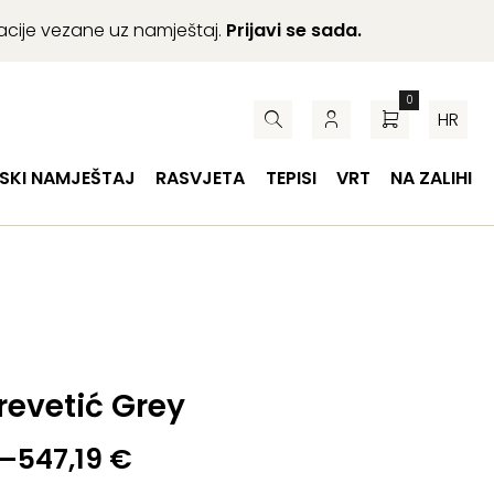
macije vezane uz namještaj.
Prijavi se sada.
0
HR
SKI NAMJEŠTAJ
RASVJETA
TEPISI
VRT
NA ZALIHI
krevetić Grey
–
547,19
€