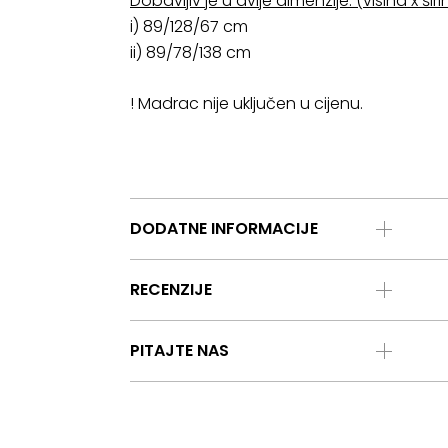
Dobavljiv je u dvije dimenzije: (visina x šir
i) 89/128/67 cm
ii) 89/78/138 cm
! Madrac nije uključen u cijenu.
DODATNE INFORMACIJE
RECENZIJE
PITAJTE NAS