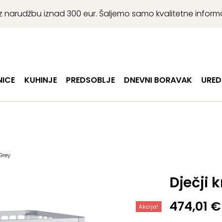
r uz narudžbu iznad 300 eur. Šaljemo samo kvalitetne infor
ICE
KUHINJE
PREDSOBLJE
DNEVNI BORAVAK
URED
 Grey
Dječji 
Raspon
474,01
€
Akcija!
cijena: