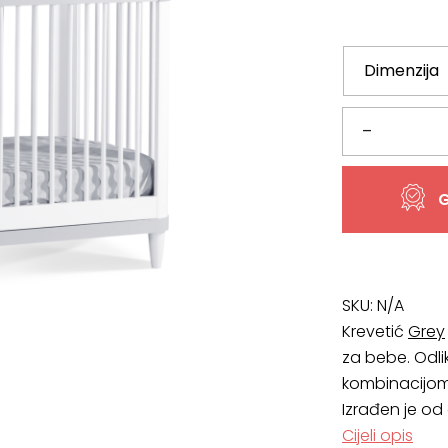
od
474,01 €
do
547,19 €
Dječji
–
krevetić
G
Grey
količina
SKU:
N/A
Krevetić
Grey
za bebe. Odli
kombinacijo
Izrađen je od
Cijeli opis