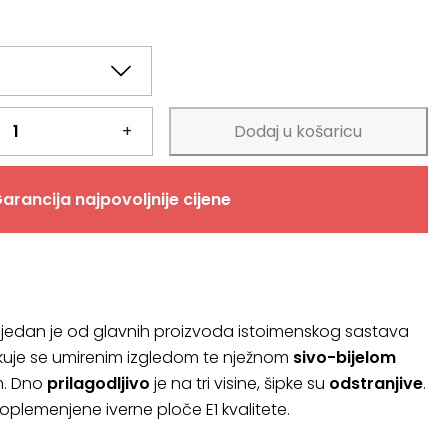
+
Dodaj u košaricu
arancija najpovoljnije cijene
jedan je od glavnih proizvoda istoimenskog sastava
kuje se umirenim izgledom te nježnom
sivo-bijelom
m. Dno
prilagodljivo
je na tri visine, šipke su
odstranjive
.
 oplemenjene iverne ploče E1 kvalitete.