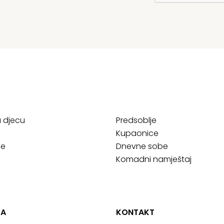
a djecu
Predsoblje
Kupaonice
ce
Dnevne sobe
Komadni namještaj
JA
KONTAKT