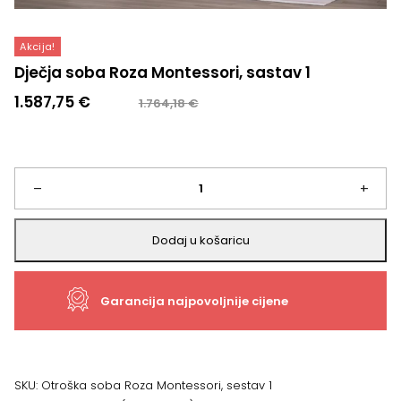
Akcija!
Dječja soba Roza Montessori, sastav 1
Izvorna
Trenutna
1.587,75
€
1.764,18
€
cijena
cijena
bila
je:
je:
1.587,75 €.
1.764,18 €.
Dječja
–
+
soba
Dodaj u košaricu
Roza
Garancija najpovoljnije cijene
Montessori,
sastav
1
SKU:
Otroška soba Roza Montessori, sestav 1