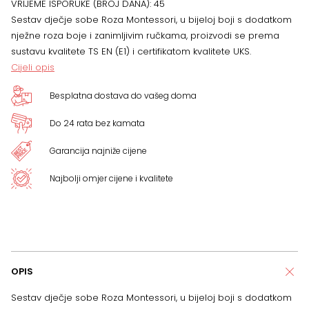
VRIJEME ISPORUKE (BROJ DANA):
45
količina
Sestav dječje sobe Roza Montessori, u bijeloj boji s dodatkom
nježne roza boje i zanimljivim ručkama, proizvodi se prema
sustavu kvalitete TS EN (E1) i certifikatom kvalitete UKS.
Cijeli opis
Besplatna dostava do vašeg doma
Do 24 rata bez kamata
Garancija najniže cijene
Najbolji omjer cijene i kvalitete
OPIS
Sestav dječje sobe Roza Montessori, u bijeloj boji s dodatkom