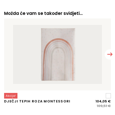
Možda će vam se također svidjeti…
Akcija!
A
Iz
Tr
DJEČJI TEPIH ROZA MONTESSORI
104,05
€
V
ci
ci
109,51
€
M
bi
je:
je:
10