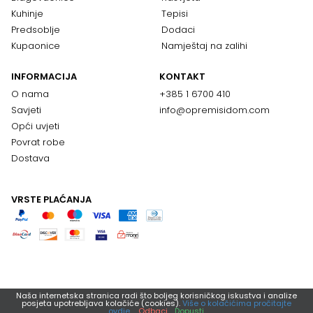
Kuhinje
Tepisi
Predsoblje
Dodaci
Kupaonice
Namještaj na zalihi
INFORMACIJA
KONTAKT
O nama
+385 1 6700 410
Savjeti
info@opremisidom.com
Opći uvjeti
Povrat robe
Dostava
VRSTE PLAĆANJA
Naša internetska stranica radi što boljeg korisničkog iskustva i analize
posjeta upotrebljava kolačiće (cookies).
Više o kolačićima pročitajte
ovdje.
Odbaci
Dopusti.