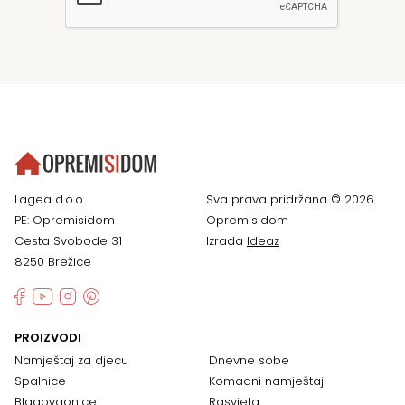
Lagea d.o.o.
Sva prava pridržana © 2026
PE: Opremisidom
Opremisidom
Cesta Svobode 31
Izrada
Ideaz
8250 Brežice
PROIZVODI
Namještaj za djecu
Dnevne sobe
Spalnice
Komadni namještaj
Blagovaonice
Rasvjeta