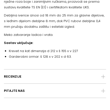
nježne roza boje i zanimljivim ručkama, proizvodi se prema
sustavu kvalitete TS EN (E1) i certifikatom kvalitete UKS.
Debljina iverice iznosi od 18 mm do 25 mm za glavne dijelove,
s leđnim dijelom debljine 8 mm, dok PVC rubovi debljine 0,4
mm pružaju dodatnu zaštitu i estetski izgled.
Meko zatvaranje ladica i vrata.
Sastav uključuje:
Krevet na kat dimenzija d 212 x š 155 x v 227
Garderobni ormar: š 128 x v 202 x d 63.
RECENZIJE
PITAJTE NAS