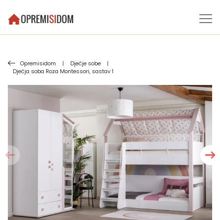
Opremisidom
|
Dječje sobe
|
Dječja soba Roza Montessori, sastav 1