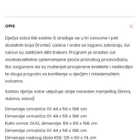
OPIS
Dječja soba Kiki sastav 6 izrađuje se u tri osnovne i pet
dodatnih boja (fronte). Ladice i vrata se lagano zatvaraju. Svi
rubovi su zaštićeni ABS trakom. Program je izrađen od
visokokvalitetne oplemenjene ploče priznatog proizvođača,
što osigurava da su materijali provjerene kvalitete i neškodljivi
te stoga pogodni za korištenje u dječjim i mladenačkim
sobama.
Sastav dječje sobe uključuje dolje naveden namještaj (širina,
dubina, visina):
Dimenzije ormarića G1: 44 x 56 x 198 cm
Dimenzije ormarića G1: 44 x 56 x 198 cm
Kutni ormar GUG, dimenzije: 86 x 86 x 198 cm
Dimenzije ormarića G1: 44 x 56 x 198 cm
Dimenzije radnog stola KS6: 125 x 60 x 74 cm