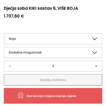
Dječja soba KIKI sastav 6, VIŠE BOJA
1.707,60
€
Dječja
–
+
soba
Dodaj u košaricu
KIKI
Garancija najpovoljnije cijene
sastav