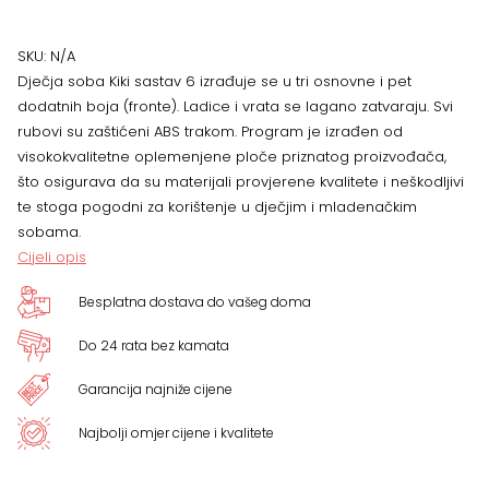
6,
VIŠE
SKU:
N/A
Dječja soba Kiki sastav 6 izrađuje se u tri osnovne i pet
BOJA
dodatnih boja (fronte). Ladice i vrata se lagano zatvaraju. Svi
rubovi su zaštićeni ABS trakom. Program je izrađen od
količina
visokokvalitetne oplemenjene ploče priznatog proizvođača,
što osigurava da su materijali provjerene kvalitete i neškodljivi
te stoga pogodni za korištenje u dječjim i mladenačkim
sobama.
Cijeli opis
Besplatna dostava do vašeg doma
Do 24 rata bez kamata
Garancija najniže cijene
Najbolji omjer cijene i kvalitete