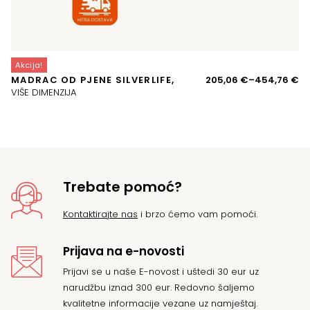
Akcija!
A
Ra
MADRAC OD PJENE SILVERLIFE,
205,06
€
–
454,76
€
P
ci
VIŠE DIMENZIJA
o
20
d
45
Trebate pomoć?
Kontaktirajte nas
i brzo ćemo vam pomoći.
Prijava na e-novosti
Prijavi se u naše E-novost i uštedi 30 eur uz
narudžbu iznad 300 eur. Redovno šaljemo
kvalitetne informacije vezane uz namještaj.