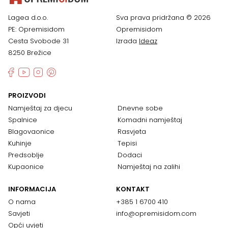
Lagea d.o.o.
Sva prava pridržana © 2026
PE: Opremisidom
Opremisidom
Cesta Svobode 31
Izrada
Ideaz
8250 Brežice
PROIZVODI
Namještaj za djecu
Dnevne sobe
Spalnice
Komadni namještaj
Blagovaonice
Rasvjeta
Kuhinje
Tepisi
Predsoblje
Dodaci
Kupaonice
Namještaj na zalihi
INFORMACIJA
KONTAKT
O nama
+385 1 6700 410
Savjeti
info@opremisidom.com
Opći uvjeti