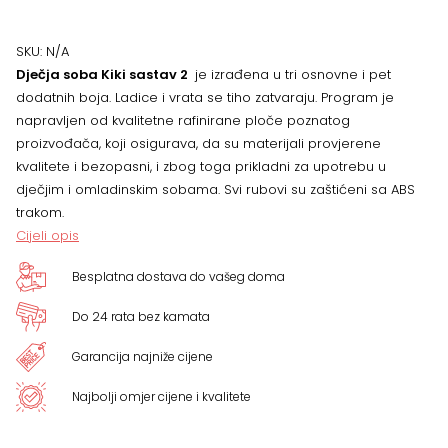
2,
VIŠE
SKU:
N/A
Dječja soba Kiki sastav 2
je izrađena u tri osnovne i pet
BOJA
dodatnih boja. Ladice i vrata se tiho zatvaraju. Program je
napravljen od kvalitetne rafinirane ploče poznatog
količina
proizvođača, koji osigurava, da su materijali provjerene
kvalitete i bezopasni, i zbog toga prikladni za upotrebu u
dječjim i omladinskim sobama. Svi rubovi su zaštićeni sa ABS
trakom.
Cijeli opis
Besplatna dostava do vašeg doma
Do 24 rata bez kamata
Garancija najniže cijene
Najbolji omjer cijene i kvalitete