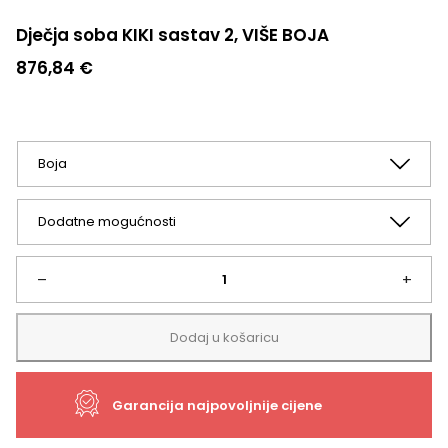
Dječja soba KIKI sastav 2, VIŠE BOJA
876,84
€
Dječja
–
+
soba
Dodaj u košaricu
KIKI
Garancija najpovoljnije cijene
sastav