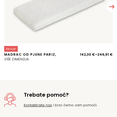
Akcija!
A
Ra
MADRAC OD PJENE PARIZ,
142,30
€
–
246,91
€
J
ci
VIŠE DIMENZIJA
VI
o
14
d
24
Trebate pomoć?
Kontaktirajte nas
i brzo ćemo vam pomoći.