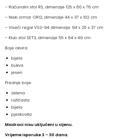
– Računalni stol RS, dimenzije 125 x 60 x 76 cm
– Niski ormar OR12, dimenzije 44 x 37 x 102 cm
– Viseći regal VS2-94 dimenzije: 94 x 25 x 37 cm
– Klub stol SET3, dimenzije 55 x 64 x 49 cm
Boje okvira:
bijela
bukva
jesen
Prednje boje:
zelena
ružičasta
bijela
pjeskovita
Madraci nisu uključeni u cijenu.
Vrijeme isporuke 3 – 30 dana.