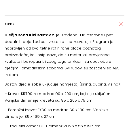
OPIS
Dječja soba Kiki sastav 2
je izrađena u tri osnovne i pet
dodatnih boja. Ladice i vrata se tiho zatvaraju. Program je
napravljen od kvalitetne rafinirane ploče poznatog
proizvođača, koji osigurava, da su materijali provjerene
kvalitete i bezopasni, i zbog toga prikladni za upotrebu u
dječjim i omladinskim sobama. Svi rubovi su zaštićeni sa ABS
trakom.
Sastav dječje sobe uključuje namještaj (širina, dubina, visina):
– Krevet KRT90 za madrac 90 x 200 cm, koji nije uključen.
Vanjske dimenzije kreveta su: 95 x 205 x 75 cm
– Pomožni krevet FK80 za madrac 80 x 190 cm. Vanjske
dimenzije: 85 x 199 x 27 cm
– Trodijelni ormar G33, dimenzija 126 x 56 x 198 cm