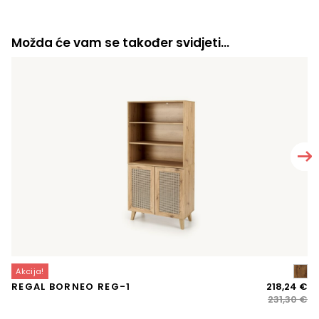
Možda će vam se također svidjeti…
Akcija!
A
Iz
Tr
REGAL BORNEO REG-1
218,24
€
T
ci
ci
231,30
€
bi
je: