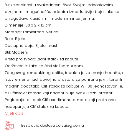
boja
funkcionalnost u svakodnevni život. Svojim jednostavnim
dizajnom i mogućnošću odabira između dvije boje, lako se
količina
prilagođava klasičnim i modernim interijerima.
Dimenzije: 50 x 2 x 15 cm
Materijal: Laminirana iverica
Boja: Bijela
Dostupne boje: Bijela, hrast
Stil: Moderni
Vrsta proizvoda: Zidni stalak za kapute
Održavanje: Lako se čisti vlažnom krpom
Zbog svog kompaktnog oblika, idealan je za manje hodnike, a
istovremeno nudi dovoljno prostora za pohranu jakni, torbi ili
modnih dodataka. Clif stalak za kapute W-100 jednostavan je,
ali učinkovit komad koji nadopunjuje svaki ulazni prostor.
Pogledajte ostatak Clif asortimana ormara koji prekrasno
nadopunjuju Clif stalak za kapute.
Cijeli opis
Besplatna dostava do vašeg doma