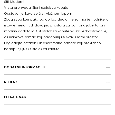
Stil: Moderni
Vrsta proizvoda: Zidni stalak za kapute
Održavanje: Lako se čisti vlažnom krpom
Zbog svog kompaktnog oblika, idealan je za manje hodnike, a
istovremeno nudi dovoljno prostora za pohranu jakni, torbi ili
modnih dodataka. Clif stalak za kapute W-100 jednostavan je,
ali učinkovit komad koji nadopunjuje svaki ulazni prostor.
Pogledajte ostatak Clif asortimana ormara koji prekrasno
nadopunjuju Clif stalak za kapute.
DODATNE INFORMACIJE
RECENZIJE
PITAJTE NAS