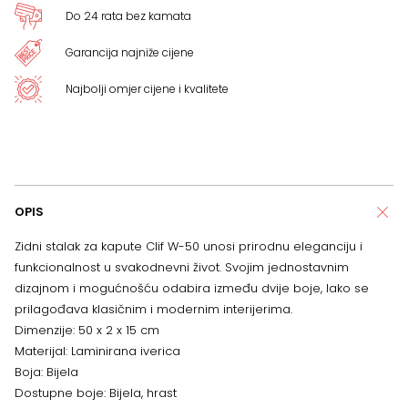
Do 24 rata bez kamata
Garancija najniže cijene
Najbolji omjer cijene i kvalitete
OPIS
Zidni stalak za kapute Clif W-50 unosi prirodnu eleganciju i
funkcionalnost u svakodnevni život. Svojim jednostavnim
dizajnom i mogućnošću odabira između dvije boje, lako se
prilagođava klasičnim i modernim interijerima.
Dimenzije: 50 x 2 x 15 cm
Materijal: Laminirana iverica
Boja: Bijela
Dostupne boje: Bijela, hrast