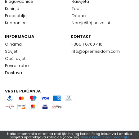
Blagovaonice
Rasvjeta
Kuhinje
Tepisi
Predsoblje
Dodaci
Kupaonice
Namještaj na zalihi
INFORMACIJA
KONTAKT
O nama
+385 1 6700 410
Savjeti
info@opremisidom.com
Opći uvjeti
Povrat robe
Dostava
VRSTE PLAĆANJA
Naša internetska stranica radi što boljeg korisničkog iskustva i analize
posjeta upotrebljava kolačiće (cookies).
Više o kolačićima pročitajte