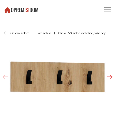
Opremisidom
|
Predsoblje
|
Clif W-50 zidna vješalica, više boja