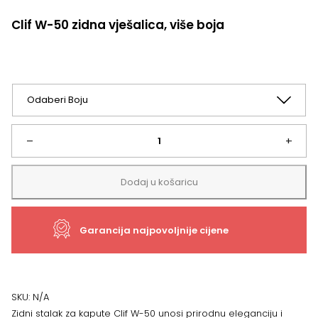
Clif W-50 zidna vješalica, više boja
Clif
–
+
W-
Dodaj u košaricu
50
Garancija najpovoljnije cijene
zidna
vješalica,
više
SKU:
N/A
Zidni stalak za kapute Clif W-50 unosi prirodnu eleganciju i