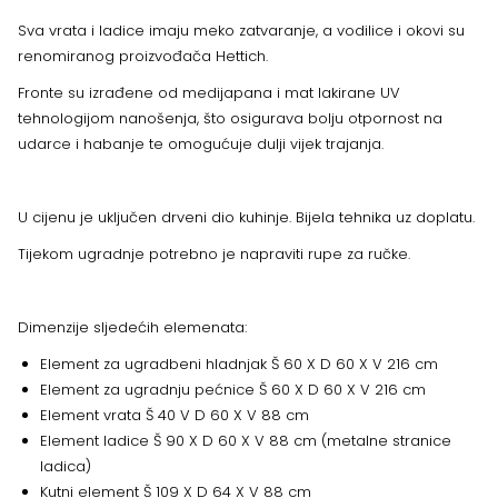
Sva vrata i ladice imaju meko zatvaranje, a vodilice i okovi su
renomiranog proizvođača Hettich.
Fronte su izrađene od medijapana i mat lakirane UV
tehnologijom nanošenja, što osigurava bolju otpornost na
udarce i habanje te omogućuje dulji vijek trajanja.
U cijenu je uključen drveni dio kuhinje. Bijela tehnika uz doplatu.
Tijekom ugradnje potrebno je napraviti rupe za ručke.
Dimenzije sljedećih elemenata:
Element za ugradbeni hladnjak Š 60 X D 60 X V 216 cm
Element za ugradnju pećnice Š 60 X D 60 X V 216 cm
Element vrata Š 40 V D 60 X V 88 cm
Element ladice Š 90 X D 60 X V 88 cm (metalne stranice
ladica)
Kutni element Š 109 X D 64 X V 88 cm