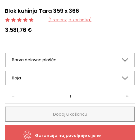
Blok kuhinja Tara 359 x 366
Korisnička
(
1
recenzija korisnika)
ocjena:
3.581,76
€
5.00
od
ukupno
5
(
2
korisnika)
Blok
–
+
kuhinja
Dodaj u košaricu
Tara
Garancija najpovoljnije cijene
359