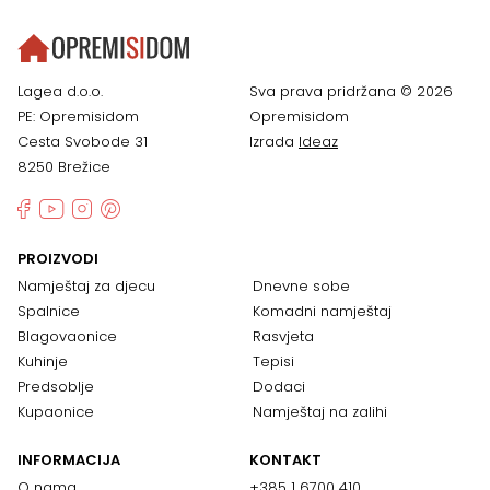
Lagea d.o.o.
Sva prava pridržana © 2026
PE: Opremisidom
Opremisidom
Cesta Svobode 31
Izrada
Ideaz
8250 Brežice
PROIZVODI
Namještaj za djecu
Dnevne sobe
Spalnice
Komadni namještaj
Blagovaonice
Rasvjeta
Kuhinje
Tepisi
Predsoblje
Dodaci
Kupaonice
Namještaj na zalihi
INFORMACIJA
KONTAKT
O nama
+385 1 6700 410