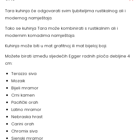
Tara kuhinja će odgovarati svim ljubiteljima rustikalnog ali i
modernog namještaja.
Tako se kuhinja Tara može kombinirati s rustikalnim ali i
modernim komadima namještaja.
Kuhinja može biti u mat grafitnoj ili mat bijeloj boji.
Možete birati između sljedećih Egger radnih ploča debljine 4
cm:
Terazzo siva
Mozaik
Bijeli mramor
Crni kamen
Pacifički orah
Latino mramor
Nebraska hrast
Carini orah
Chromix siva
Sienski mramor