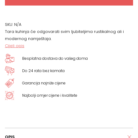
x
366
SKU:
N/A
Tara kuhinja će odgovarati svim ljubiteljima rustikalnog ali i
količina
modernog namještaja.
Cijeli opis
Besplatna dostava do vašeg doma
Do 24 rata bez kamata
Garancija najniže cijene
Najbolji omjer cijene i kvalitete
OPIS