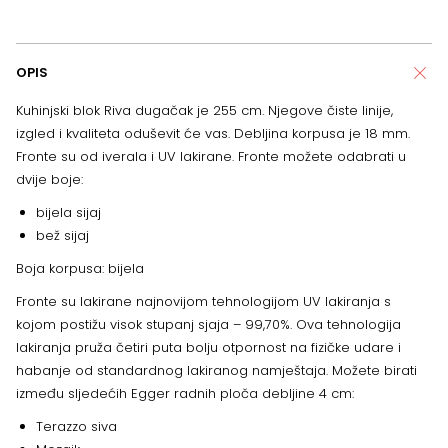
OPIS
Kuhinjski blok Riva dugačak je 255 cm. Njegove čiste linije,
izgled i kvaliteta oduševit će vas. Debljina korpusa je 18 mm.
Fronte su od iverala i UV lakirane. Fronte možete odabrati u
dvije boje:
bijela sijaj
bež sijaj
Boja korpusa: bijela
Fronte su lakirane najnovijom tehnologijom UV lakiranja s
kojom postižu visok stupanj sjaja – 99,70%. Ova tehnologija
lakiranja pruža četiri puta bolju otpornost na fizičke udare i
habanje od standardnog lakiranog namještaja. Možete birati
između sljedećih Egger radnih ploča debljine 4 cm:
Terazzo siva