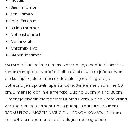
Mozaik
Bijeli mramor
Crni kamen
Pacifički orah
Latino mramor
Nebraska hrast
Carini orah
Chromikx siva
Sienski mramor
Sva vrata i ladice imaju meko zatvaranje, a vodilice i okovi su
renomiranog proizvođača Hettich. U cijenu je uključen drveni
dio kuhinje. Bijela tehnika uz doplatu. Tijekom ugradnje
potrebno je napraviti rupe za ručke. Svi elementi su širine 60
cm. Dimenzija donjih elemenata: Dubina 60cm, Visina 88cm
Dimenzija visećih elemenata: Dubina 32cm, Visina 72cm Visina
visokog donjeg elementa za ugradnju hladnjaka je 216cm.
RADNU PLOČU MOŽETE NARUČITI U JEDNOM KOMADU. Prilikom
narudžbe u napomene upišite duljinu radnog ploče.