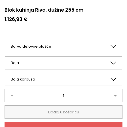
Blok kuhinja Riva, dužine 255 cm
1.126,93
€
Blok
–
+
kuhinja
Dodaj u košaricu
Riva,