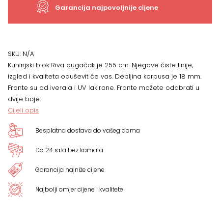
Garancija najpovoljnije cijene
dužine
255
cm
SKU:
N/A
Kuhinjski blok Riva dugačak je 255 cm. Njegove čiste linije,
količina
izgled i kvaliteta oduševit će vas. Debljina korpusa je 18 mm.
Fronte su od iverala i UV lakirane. Fronte možete odabrati u
dvije boje:
Cijeli opis
Besplatna dostava do vašeg doma
Do 24 rata bez kamata
Garancija najniže cijene
Najbolji omjer cijene i kvalitete