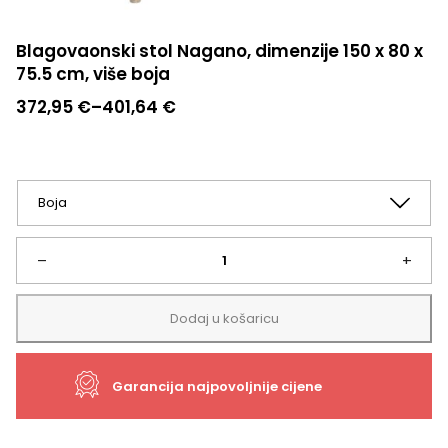
Blagovaonski stol Nagano, dimenzije 150 x 80 x
75.5 cm, više boja
Raspon
372,95
€
–
401,64
€
cijena:
od
372,95 €
do
401,64 €
Blagovaonski
–
+
stol
Dodaj u košaricu
Nagano,
Garancija najpovoljnije cijene
dimenzije
150