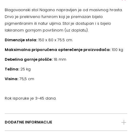
Blagovaonski stol Nagano napravljen je od masivnog hrasta.
Drvo je prekriveno furnirom koji je premazan bijelo
pigmentiranim ili natur uljima. Stol je dostupan i s bijelo
lakiranom gornjom površinom (uz doplatu).
Dimenzije stola:
150 x 80 x 75.5 cm.
Maksimalna priporučena opterečenje proizvođača:
100 kg
Debelina gornje plošče:
18 mm
Težina:
25 kg
Visina:
75,5 cm
Rok isporuke je 3-45 dana.
DODATNE INFORMACIJE