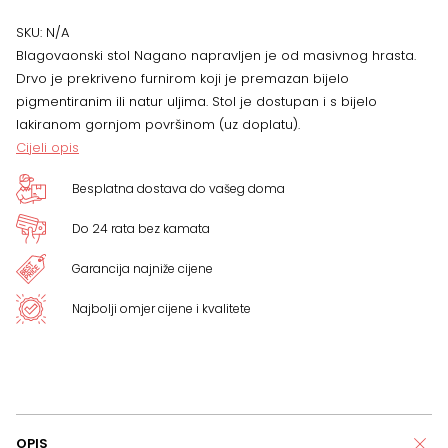
x
SKU:
N/A
Blagovaonski stol Nagano napravljen je od masivnog hrasta.
80
Drvo je prekriveno furnirom koji je premazan bijelo
pigmentiranim ili natur uljima. Stol je dostupan i s bijelo
x
lakiranom gornjom površinom (uz doplatu).
Cijeli opis
75.5
Besplatna dostava do vašeg doma
cm,
Do 24 rata bez kamata
više
Garancija najniže cijene
boja
Najbolji omjer cijene i kvalitete
količina
OPIS