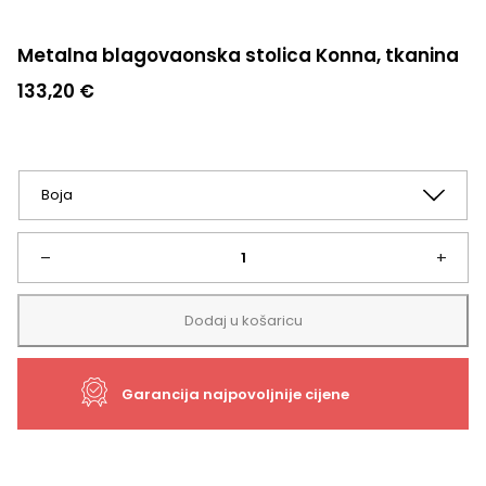
Metalna blagovaonska stolica Konna, tkanina
133,20
€
Metalna
–
+
blagovaonska
Dodaj u košaricu
stolica
Garancija najpovoljnije cijene
Konna,
tkanina