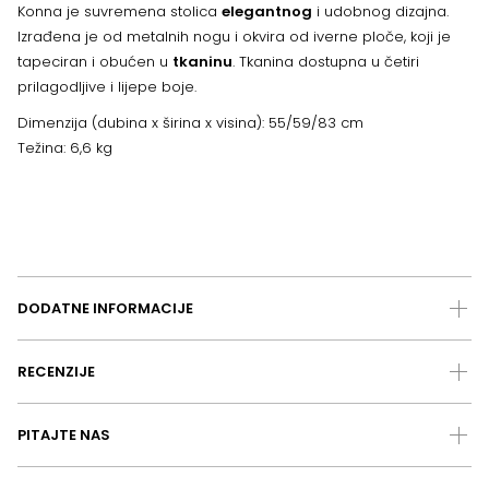
Konna je suvremena stolica
elegantnog
i udobnog dizajna.
Izrađena je od metalnih nogu i okvira od iverne ploče, koji je
tapeciran i obućen u
tkaninu
. Tkanina dostupna u četiri
prilagodljive i lijepe boje.
Dimenzija (dubina x širina x visina): 55/59/83 cm
Težina: 6,6 kg
DODATNE INFORMACIJE
RECENZIJE
PITAJTE NAS