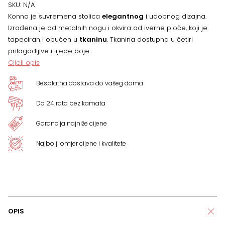
količina
SKU:
N/A
Konna je suvremena stolica
elegantnog
i udobnog dizajna.
Izrađena je od metalnih nogu i okvira od iverne ploče, koji je
tapeciran i obućen u
tkaninu
. Tkanina dostupna u četiri
prilagodljive i lijepe boje.
Cijeli opis
Besplatna dostava do vašeg doma
Do 24 rata bez kamata
Garancija najniže cijene
Najbolji omjer cijene i kvalitete
OPIS