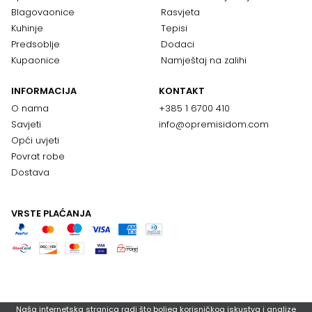
Blagovaonice
Rasvjeta
Kuhinje
Tepisi
Predsoblje
Dodaci
Kupaonice
Namještaj na zalihi
INFORMACIJA
KONTAKT
O nama
+385 1 6700 410
Savjeti
info@opremisidom.com
Opći uvjeti
Povrat robe
Dostava
VRSTE PLAĆANJA
Naša internetska stranica radi što boljeg korisničkog iskustva i analize