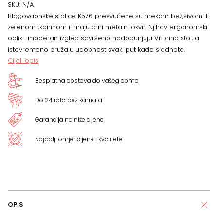
SKU:
N/A
Blagovaonske stolice K576 presvučene su mekom bež,sivom ili
zelenom tkaninom i imaju crni metalni okvir. Njihov ergonomski
oblik i moderan izgled savršeno nadopunjuju Vitorino stol, a
istovremeno pružaju udobnost svaki put kada sjednete.
Cijeli opis
Besplatna dostava do vašeg doma
Do 24 rata bez kamata
Garancija najniže cijene
Najbolji omjer cijene i kvalitete
OPIS