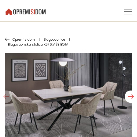
Opremisidom
|
Blagovaonice
|
Blagovaonska stolica K576,VIŠE BOJA