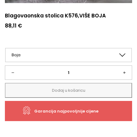
Blagovaonska stolica K576,VIŠE BOJA
88,11
€
Blagovaonska
–
+
stolica
Dodaj u košaricu
K576,VIŠE
Garancija najpovoljnije cijene
BOJA
količina