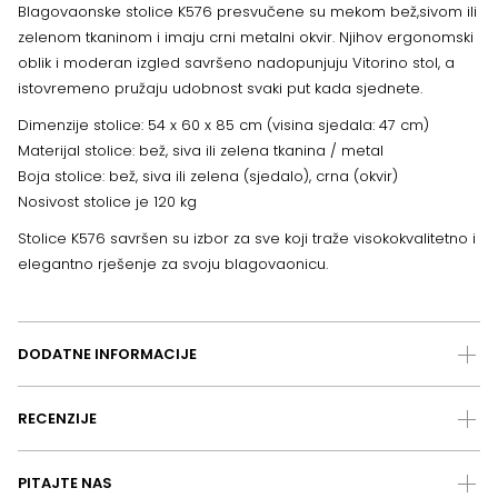
Blagovaonske stolice K576 presvučene su mekom bež,sivom ili
zelenom tkaninom i imaju crni metalni okvir. Njihov ergonomski
oblik i moderan izgled savršeno nadopunjuju Vitorino stol, a
istovremeno pružaju udobnost svaki put kada sjednete.
Dimenzije stolice: 54 x 60 x 85 cm (visina sjedala: 47 cm)
Materijal stolice: bež, siva ili zelena tkanina / metal
Boja stolice: bež, siva ili zelena (sjedalo), crna (okvir)
Nosivost stolice je 120 kg
Stolice K576 savršen su izbor za sve koji traže visokokvalitetno i
elegantno rješenje za svoju blagovaonicu.
DODATNE INFORMACIJE
RECENZIJE
PITAJTE NAS