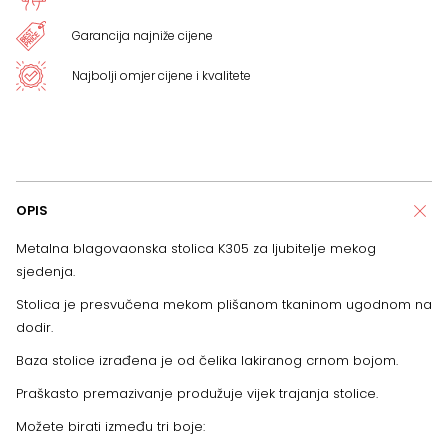
Garancija najniže cijene
Najbolji omjer cijene i kvalitete
OPIS
Metalna blagovaonska stolica K305 za ljubitelje mekog
sjedenja.
Stolica je presvučena mekom plišanom tkaninom ugodnom na
dodir.
Baza stolice izrađena je od čelika lakiranog crnom bojom.
Praškasto premazivanje produžuje vijek trajanja stolice.
Možete birati između tri boje: