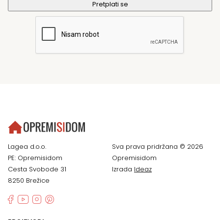
Lagea d.o.o.
Sva prava pridržana © 2026
PE: Opremisidom
Opremisidom
Cesta Svobode 31
Izrada
Ideaz
8250 Brežice